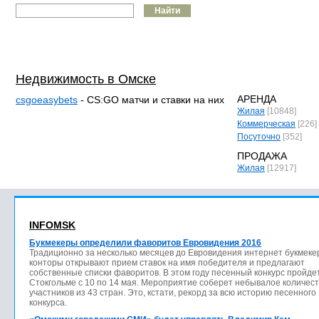
Недвижимость в Омске
АРЕНДА
csgoeasybets
- CS:GO матчи и ставки на них
Жилая
[10848]
Коммерческая
[226]
Посуточно
[352]
ПРОДАЖА
Тура
Жилая
[12917]
"ТОМ
INFOMSK
Букмекеры определили фаворитов Евровидения 2016
Традиционно за несколько месяцев до Евровидения интернет букмеке
конторы открывают прием ставок на имя победителя и предлагают
собственные списки фаворитов. В этом году песенный конкурс пройдет
Стокгольме с 10 по 14 мая. Мероприятие соберет небывалое количес
участников из 43 стран. Это, кстати, рекорд за всю историю песенного
конкурса.