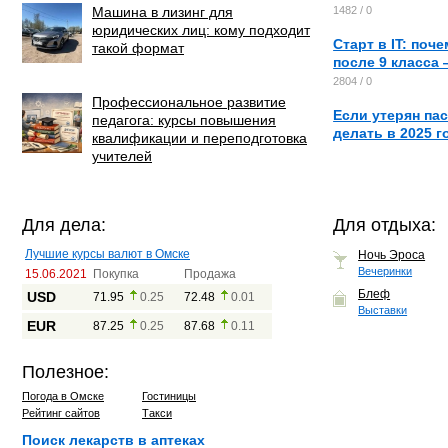
Машина в лизинг для
1482 / 0
юридических лиц: кому подходит
Старт в IT: по
такой формат
после 9 класса 
2804 / 0
Профессиональное развитие
Если утерян пас
педагога: курсы повышения
делать в 2025 г
квалификации и переподготовка
учителей
Для дела:
Для отдыха:
Лучшие курсы валют в Омске
Ночь Эроса
Вечеринки
15.06.2021
Покупка
Продажа
Блеф
USD
71.95
0.25
72.48
0.01
Выставки
EUR
87.25
0.25
87.68
0.11
Полезное:
Погода в Омске
Гостиницы
Рейтинг сайтов
Такси
Поиск лекарств в аптеках