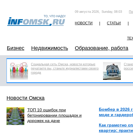
09 августа 2026, Sunday, 08:03
По
|
|
НОВОСТИ
СТАТЬИ
ТЕ
Бизнес
Недвижимость
Образование, работа
Социальная сеть Омска, новости которые
Стане
печатаете вы, станьте журналистами своего
росси
города
Новости Омска
Бомбер в 2026 г
ТОП 10 ошибок при
моде и гардеро
бетонировании площадок и
дорожек на даче
Как грамотно с
квартир: практ