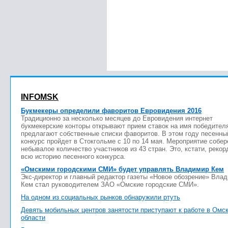
INFOMSK
Букмекеры определили фаворитов Евровидения 2016
Традиционно за несколько месяцев до Евровидения интернет
букмекерские конторы открывают прием ставок на имя победител
предлагают собственные списки фаворитов. В этом году песенны
конкурс пройдет в Стокгольме с 10 по 14 мая. Мероприятие собер
небывалое количество участников из 43 стран. Это, кстати, рекор
всю историю песенного конкурса.
«Омскими городскими СМИ» будет управлять Владимир Кем
Экс-директор и главный редактор газеты «Новое обозрение» Вла
Кем стал руководителем ЗАО «Омские городские СМИ».
На одном из социальных рынков обнаружили ртуть
Девять мобильных центров занятости приступают к работе в Омс
области