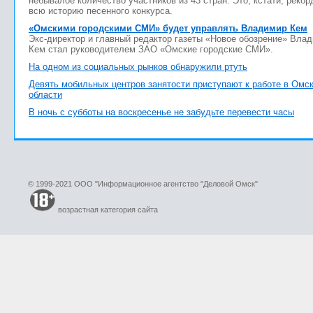
небывалое количество участников из 43 стран. Это, кстати, рекор
всю историю песенного конкурса.
«Омскими городскими СМИ» будет управлять Владимир Кем
Экс-директор и главный редактор газеты «Новое обозрение» Вла
Кем стал руководителем ЗАО «Омские городские СМИ».
На одном из социальных рынков обнаружили ртуть
Девять мобильных центров занятости приступают к работе в Омс
области
В ночь с субботы на воскресенье не забудьте перевести часы
© 1999-2021 ООО "Информационное агентство "Деловой Омск"
возрастная категория сайта