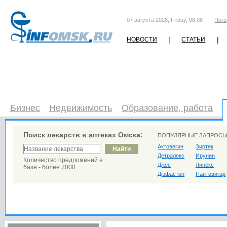
07 августа 2026, Friday, 08:08
Пого
|
|
НОВОСТИ
СТАТЬИ
Бизнес
Недвижимость
Образование, работа
Поиск лекарств в аптеках Омска:
ПОПУЛЯРНЫЕ ЗАПРОСЫ
Актовегин
Зиртек
Детралекс
Ирунин
Количество предложений в
Джес
Линекс
базе - более 7000
Дюфастон
Пантовигар