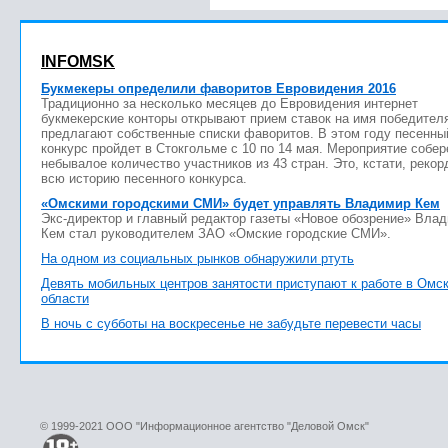
INFOMSK
Букмекеры определили фаворитов Евровидения 2016
Традиционно за несколько месяцев до Евровидения интернет
букмекерские конторы открывают прием ставок на имя победител
предлагают собственные списки фаворитов. В этом году песенны
конкурс пройдет в Стокгольме с 10 по 14 мая. Мероприятие собер
небывалое количество участников из 43 стран. Это, кстати, рекор
всю историю песенного конкурса.
«Омскими городскими СМИ» будет управлять Владимир Кем
Экс-директор и главный редактор газеты «Новое обозрение» Вла
Кем стал руководителем ЗАО «Омские городские СМИ».
На одном из социальных рынков обнаружили ртуть
Девять мобильных центров занятости приступают к работе в Омс
области
В ночь с субботы на воскресенье не забудьте перевести часы
© 1999-2021 ООО "Информационное агентство "Деловой Омск"