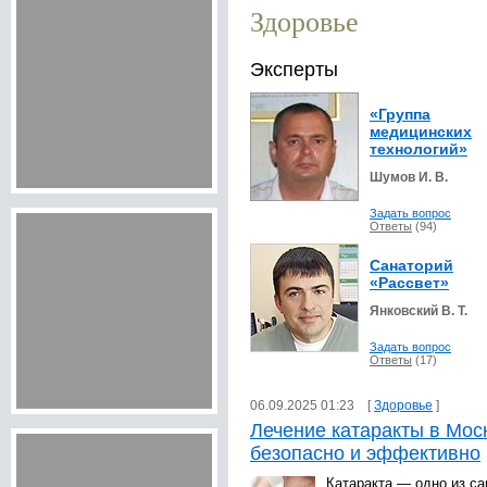
Здоровье
Эксперты
«Группа
медицинских
технологий»
Шумов И. В.
Задать вопрос
Ответы
(94)
Санаторий
«Рассвет»
Янковский В. Т.
Задать вопрос
Ответы
(17)
06.09.2025 01:23 [
Здоровье
]
Лечение катаракты в Моск
безопасно и эффективно
Катаракта — одно из с