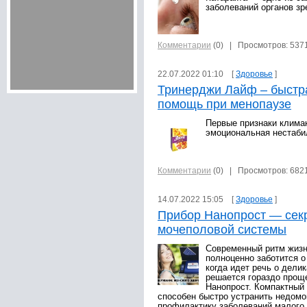
заболеваний органов зр
Комментарии
(0)
| Просмотров: 537
22.07.2022 01:10 [
Здоровье
]
Тринерджи Лайф – быстр
помощь при менопаузе
Первые признаки клима
эмоциональная нестаби
Комментарии
(0)
| Просмотров: 682
14.07.2022 15:05 [
Здоровье
]
Прибор Нанопрост — секр
мочеполовой системы
Современный ритм жизн
полноценно заботится о
когда идет речь о дели
решается гораздо прощ
Нанопрост. Компактный 
способен быстро устранить недомо
профилактику заболеваний малого 