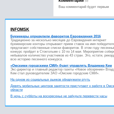
Комментарии
(0)
Ваш комментарий будет первым
INFOMSK
Букмекеры определили фаворитов Евровидения 2016
Традиционно за несколько месяцев до Евровидения интернет
букмекерские конторы открывают прием ставок на имя победител
предлагают собственные списки фаворитов. В этом году песенны
конкурс пройдет в Стокгольме с 10 по 14 мая. Мероприятие собер
небывалое количество участников из 43 стран. Это, кстати, рекор
всю историю песенного конкурса.
«Омскими городскими СМИ» будет управлять Владимир Кем
Экс-директор и главный редактор газеты «Новое обозрение» Вла
Кем стал руководителем ЗАО «Омские городские СМИ».
На одном из социальных рынков обнаружили ртуть
Девять мобильных центров занятости приступают к работе в Омс
области
В ночь с субботы на воскресенье не забудьте перевести часы