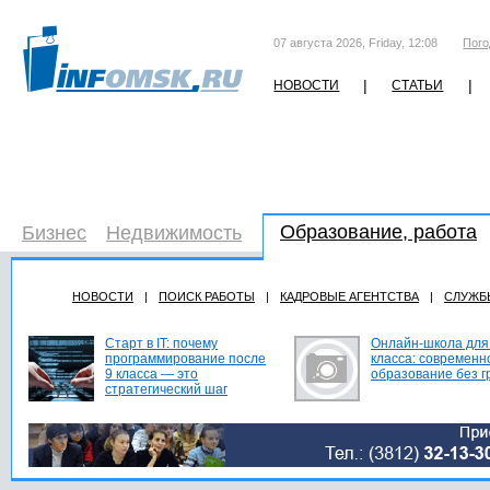
07 августа 2026, Friday, 12:08
Пого
|
|
НОВОСТИ
СТАТЬИ
Образование, работа
Бизнес
Недвижимость
НОВОСТИ
|
ПОИСК РАБОТЫ
|
КАДРОВЫЕ АГЕНТСТВА
|
СЛУЖБ
Старт в IT: почему
Онлайн-школа для
программирование после
класса: современн
9 класса — это
образование без г
стратегический шаг