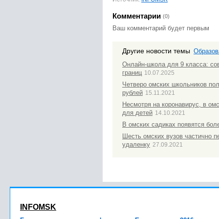
Комментарии
(0)
Ваш комментарий будет первым
Другие новости темы
Образов
Онлайн-школа для 9 класса: со
границ
10.07.2025
Четверо омских школьников по
рублей
15.11.2021
Несмотря на коронавирус, в ом
для детей
14.10.2021
В омских садиках появятся бол
Шесть омских вузов частично п
удаленку
27.09.2021
INFOMSK