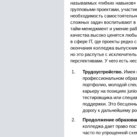
называемых «гибких навыков» (s
групповыми проектами, участие
необходимость самостоятельн
сложных задач воспитывают в 
тайм-менеджмент и умение раб
качества высоко ценятся люб
в сфере IT, где проекты редко 
окончания колледжа выпускник
но это распутье с исключител
перспективами. У него есть нес
Трудоустройство.
Имея н
профессиональном образ
портфолио, молодой спе
карьеру на позициях juni
тестировщика или специа
поддержки. Это бесценны
дорогу к дальнейшему ро
Продолжение образован
колледжа дает право пос
часто по упрощенной схе