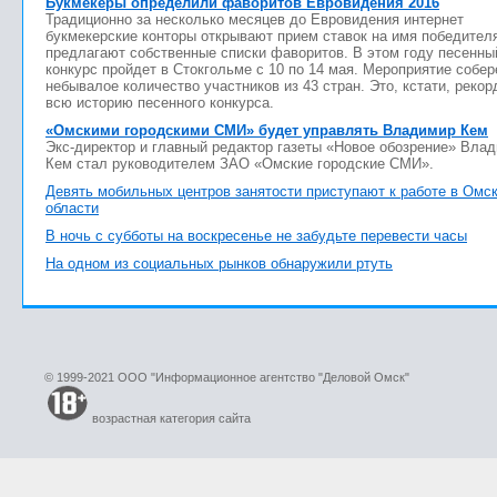
Букмекеры определили фаворитов Евровидения 2016
Традиционно за несколько месяцев до Евровидения интернет
букмекерские конторы открывают прием ставок на имя победител
предлагают собственные списки фаворитов. В этом году песенны
конкурс пройдет в Стокгольме с 10 по 14 мая. Мероприятие собер
небывалое количество участников из 43 стран. Это, кстати, рекор
всю историю песенного конкурса.
«Омскими городскими СМИ» будет управлять Владимир Кем
Экс-директор и главный редактор газеты «Новое обозрение» Вла
Кем стал руководителем ЗАО «Омские городские СМИ».
Девять мобильных центров занятости приступают к работе в Омс
области
В ночь с субботы на воскресенье не забудьте перевести часы
На одном из социальных рынков обнаружили ртуть
© 1999-2021 ООО "Информационное агентство "Деловой Омск"
возрастная категория сайта