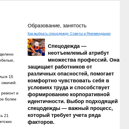
Образование, занятость
Как выбрать спецодежду: Советы и Рекомендации
Спецодежда —
неотъемлемый атрибут
ыделено
множества профессий. Она
ебелью,
защищает работников от
различных опасностей, помогает
ться 15
комфортно чувствовать себя в
х омичей.
условиях труда и способствует
 ремонт и
формированию корпоративной
ре более
идентичности. Выбор подходящей
спецодежды — важный процесс,
который требует учета ряда
сь 21
етских
факторов.