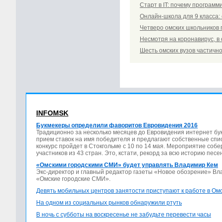
Старт в IT: почему программ
Онлайн-школа для 9 класса:
Четверо омских школьников 
Несмотря на коронавирус, в
Шесть омских вузов частичн
INFOMSK
Букмекеры определили фаворитов Евровидения 2016
Традиционно за несколько месяцев до Евровидения интернет бу
прием ставок на имя победителя и предлагают собственные спис
конкурс пройдет в Стокгольме с 10 по 14 мая. Мероприятие соб
участников из 43 стран. Это, кстати, рекорд за всю историю песе
«Омскими городскими СМИ» будет управлять Владимир Кем
Экс-директор и главный редактор газеты «Новое обозрение» В
«Омские городские СМИ».
Девять мобильных центров занятости приступают к работе в Ом
На одном из социальных рынков обнаружили ртуть
В ночь с субботы на воскресенье не забудьте перевести часы