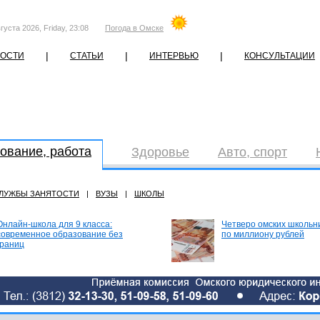
густа 2026, Friday, 23:08
Погода в Омске
|
|
|
ОСТИ
СТАТЬИ
ИНТЕРВЬЮ
КОНСУЛЬТАЦИИ
ование, работа
Здоровье
Авто, спорт
ЛУЖБЫ ЗАНЯТОСТИ
|
ВУЗЫ
|
ШКОЛЫ
Онлайн-школа для 9 класса:
Четверо омских школьн
современное образование без
по миллиону рублей
границ