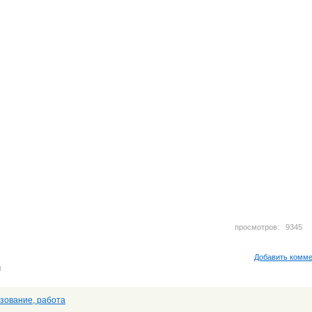
просмотров: 934
Добавить комм
м
зование, работа