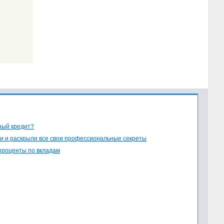
ный кредит?
и и раскрыли все свои профессиональные секреты
проценты по вкладам