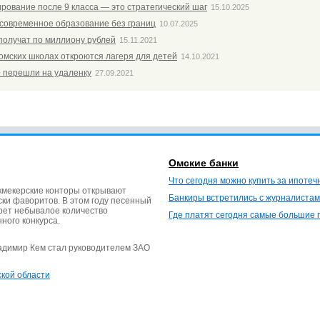
ирование после 9 класса — это стратегический шаг
15.10.2025
 современное образование без границ
10.07.2025
получат по миллиону рублей
15.11.2021
 омских школах откроются лагеря для детей
14.10.2021
о перешли на удаленку
27.09.2021
Омские банки
Что сегодня можно купить за ипотеч
кмекерские конторы открывают
Банкиры встретились с журналистам
ки фаворитов. В этом году песенный
ерет небывалое количество
Где платят сегодня самые большие 
нного конкурса.
ладимир Кем стал руководителем ЗАО
ской области