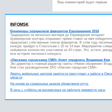
Ваш комментарий будет первым
INFOMSK
Букмекеры определили фаворитов Евровидения 2016
Традиционно за несколько месяцев до Евровидения интернет
букмекерские конторы открывают прием ставок на имя победител
предлагают собственные списки фаворитов. В этом году песенны
конкурс пройдет в Стокгольме с 10 по 14 мая. Мероприятие собер
небывалое количество участников из 43 стран. Это, кстати, рекор
всю историю песенного конкурса.
«Омскими городскими СМИ» будет управлять Владимир Кем
Экс-директор и главный редактор газеты «Новое обозрение» Вла
Кем стал руководителем ЗАО «Омские городские СМИ».
Девять мобильных центров занятости приступают к работе в Омс
области
На одном из социальных рынков обнаружили ртуть
В ночь с субботы на воскресенье не забудьте перевести часы