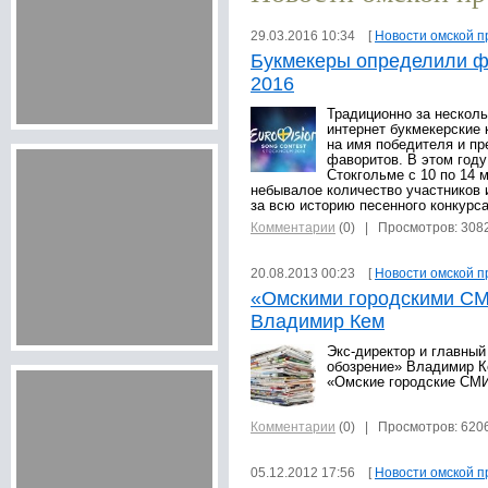
29.03.2016 10:34 [
Новости омской п
Букмекеры определили ф
2016
Традиционно за нескол
интернет букмекерские 
на имя победителя и п
фаворитов. В этом году
Стокгольме с 10 по 14 
небывалое количество участников и
за всю историю песенного конкурса
Комментарии
(0)
| Просмотров: 308
20.08.2013 00:23 [
Новости омской п
«Омскими городскими СМ
Владимир Кем
Экс-директор и главный
обозрение» Владимир К
«Омские городские СМ
Комментарии
(0)
| Просмотров: 620
05.12.2012 17:56 [
Новости омской п