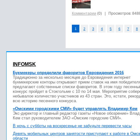
Комментарии
(0)
| Просмотров: 848
1
2
3
4
5
6
7
8
INFOMSK
Букмекеры определили фаворитов Евровидения 2016
Традиционно за несколько месяцев до Евровидения интернет
букмекерские конторы открывают прием ставок на имя победител
предлагают собственные списки фаворитов. В этом году песенны
конкурс пройдет в Стокгольме с 10 по 14 мая. Мероприятие собер
небывалое количество участников из 43 стран. Это, кстати, рекор
всю историю песенного конкурса.
«Омскими городскими СМИ» будет управлять Владимир Кем
Экс-директор и главный редактор газеты «Новое обозрение» Вла
Кем стал руководителем ЗАО «Омские городские СМИ».
В ночь с субботы на воскресенье не забудьте перевести часы
Девять мобильных центров занятости приступают к работе в Омс
области