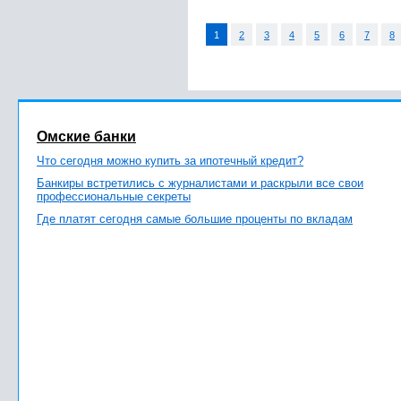
1
2
3
4
5
6
7
8
Омские банки
Что сегодня можно купить за ипотечный кредит?
Банкиры встретились с журналистами и раскрыли все свои
профессиональные секреты
Где платят сегодня самые большие проценты по вкладам