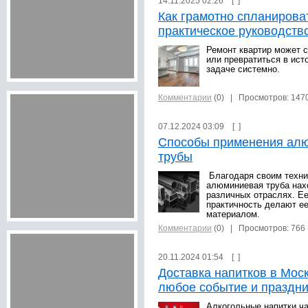
14.11.2025 02:26 [
]
Как грамотно спланирова
практическое руководств
Ремонт квартир может 
или превратиться в исто
задаче системно.
Комментарии
(0)
| Просмотров: 147
07.12.2024 03:09 [
]
Способы применения ал
трубы
Благодаря своим техни
алюминиевая труба нах
различных отраслях. Ее
практичность делают е
материалом.
Комментарии
(0)
| Просмотров: 766
20.11.2024 01:54 [
]
Доставка напитков в Моск
любое событие и праздни
Алкогольные напитки ч