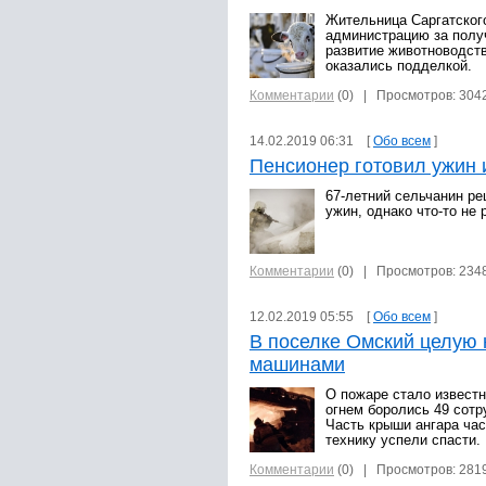
Жительница Саргатског
администрацию за полу
развитие животноводст
оказались подделкой.
Комментарии
(0)
| Просмотров: 304
14.02.2019 06:31 [
Обо всем
]
Пенсионер готовил ужин 
67-летний сельчанин ре
ужин, однако что-то не 
Комментарии
(0)
| Просмотров: 234
12.02.2019 05:55 [
Обо всем
]
В поселке Омский целую 
машинами
О пожаре стало известн
огнем боролись 49 сот
Часть крыши ангара час
технику успели спасти.
Комментарии
(0)
| Просмотров: 281