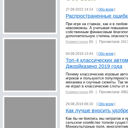
27.09.2022 14:14 [
Обо всем
]
Распространенные ошибки
При игре на ставках, как и в любо
невозможны. А учитывая повышенну
собственным финансовым благопол
дополнительную степень опасност
Комментарии
(0)
| Просмотров: 241
04.09.2019 13:43 [
Обо всем
]
Топ-4 классических автом
Джорйказино 2019 года
Почему классические игровые авто
игроков и пользуются популярност
механика и скучные сюжеты. Так мо
не играл в классические слоты от 
Комментарии
(0)
| Просмотров: 496
29.08.2019 06:10 [
Обо всем
]
Как лучше вносить удобр
Как бы ни боялись мы нитратов и п
сельское хозяйство толком сущест
Монокультурные поля, многолетние