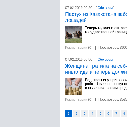
07.02.2019 06:20 [
Обо всем
]
Пастух из Казахстана заб
лошадей
Теперь мужчина оштраф
государственной границ
Комментарии
(0)
| Просмотров: 360
07.02.2019 05:50 [
Обо всем
]
Женщина тратила на себя
инвалида и теперь должн
Родственницу приговор
работ. Являясь опекунш
и оплачивала свои кред
Комментарии
(0)
| Просмотров: 353
1
2
3
4
5
6
7
8