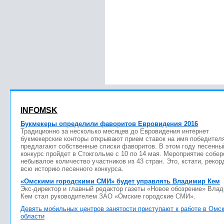
INFOMSK
Букмекеры определили фаворитов Евровидения 2016
Традиционно за несколько месяцев до Евровидения интернет
букмекерские конторы открывают прием ставок на имя победител
предлагают собственные списки фаворитов. В этом году песенны
конкурс пройдет в Стокгольме с 10 по 14 мая. Мероприятие собер
небывалое количество участников из 43 стран. Это, кстати, рекор
всю историю песенного конкурса.
«Омскими городскими СМИ» будет управлять Владимир Кем
Экс-директор и главный редактор газеты «Новое обозрение» Вла
Кем стал руководителем ЗАО «Омские городские СМИ».
Девять мобильных центров занятости приступают к работе в Омс
области