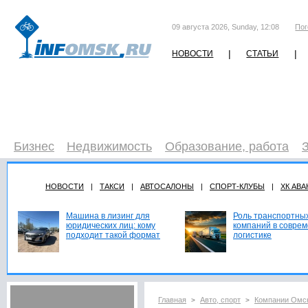
09 августа 2026, Sunday, 12:08
Пог
|
|
НОВОСТИ
СТАТЬИ
Бизнес
Недвижимость
Образование, работа
НОВОСТИ
|
ТАКСИ
|
АВТОСАЛОНЫ
|
СПОРТ-КЛУБЫ
|
ХК АВА
Машина в лизинг для
Роль транспортны
юридических лиц: кому
компаний в совре
подходит такой формат
логистике
Главная
Авто, спорт
Компании Омс
>
>