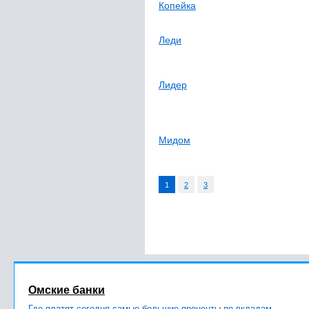
Копейка
Леди
Лидер
Мидом
1
2
3
Омские банки
Где платят сегодня самые большие проценты по вкладам