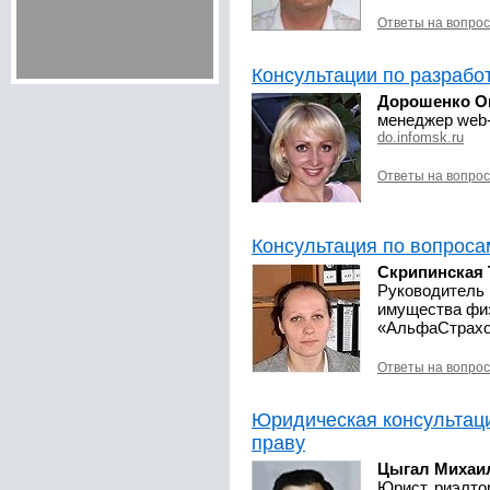
Ответы на вопро
Консультации по разрабо
Дорошенко О
менеджер web
do.infomsk.ru
Ответы на вопро
Консультация по вопроса
Скрипинская 
Руководитель 
имущества фи
«АльфаСтрахо
Ответы на вопро
Юридическая консультац
праву
Цыгал Михаи
Юрист, риэлто