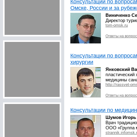
Консультации по вопроса
Омске, России и за рубе
Виниченко Се
Директор тури
tom-omsk.ru
Ответы на вопро
Консультации по вопроса
хирургии
Янковский В
пластический 
медицины сан
http://rassvet-om
Ответы на вопро
Консультации по медици
Шумов Игорь
Врач традицио
ООО «Группа 
strannik.infomsk.