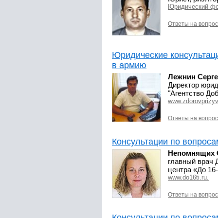
Юридический ф
Ответы на вопро
Юридические консультац
в армию
Лежнин Серг
Директор юрид
"Агентство До
www.zdorovprizyv
Ответы на вопро
Консультации по вопроса
Непомнящих 
главный врач 
центра «До 16
www.do16ti.ru.
Ответы на вопро
Консультации по вопроса