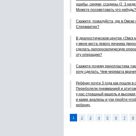
ушибы, синяки, ссадины (2, 3 неде
Можете посоветовать что нибудь?
Скажите, пожалуйста, где в Омске
Спермактин?
В диагностическом центре г.Омск 
у меня киста левого яичника (вер
сделать лапороскопическую опера
эту операцию?
Скажите почему ринопластика та
хочу сделать. Чем черевата врач
Ребёнку почти 3 года как пошли в 
Переболели пневманией и атитом
у нас страшный кашель и высокая
и какие анализы и узи пройти чт
ребенку.
1
2
3
4
5
6
7
8