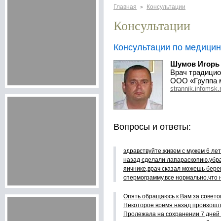
Главная
Консультации
>
Консультации
Консультации по медици
Шумов Игорь
Врач традицио
ООО «Группа 
strannik.infomsk.
Вопросы и ответы:
здравствуйте.живем с мужем 6 лет
назад сделали лапараскопию,убра
яичнике,врач сказал можешь бере
спермограмму.все нормально.что 
Опять обращаюсь к Вам за совето
Некоторое время назад произошла
Пролежала на сохранении 7 дней