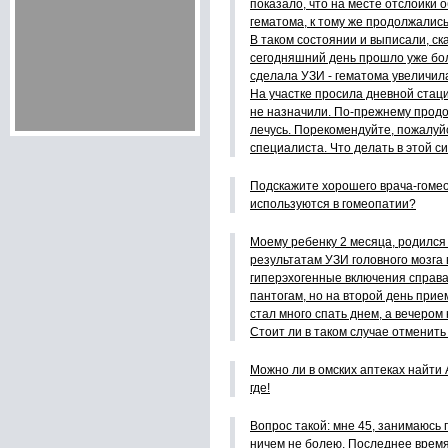
показало, что на месте отслойки
гематома, к тому же продолжалис
В таком состоянии и выписали, ска
сегодняшний день прошло уже бол
сделала УЗИ - гематома увеличил
На участке просила дневной стаци
не назначили. По-прежнему продо
лечусь. Порекомендуйте, пожалуйс
специалиста. Что делать в этой с
Подскажите хорошего врача-гомео
используются в гомеопатии?
Моему ребенку 2 месяца, родился
результатам УЗИ головного мозга
гиперэхогенные включения справа
пантогам, но на второй день прие
стал много спать днем, а вечером
Стоит ли в таком случае отменит
Можно ли в омских аптеках найти 
где!
Вопрос такой: мне 45, занимаюсь
ничем не болею. Последнее время