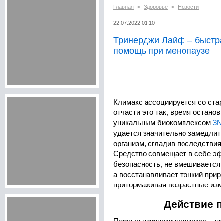
Главная
Здоровье
Новости
>
>
22.07.2022 01:10
Тринерджи Лайф – быстр
помощь при менопаузе
Климакс ассоциируется со ста
отчасти это так, время останов
уникальным биокомплексом
3N
удается значительно замедлит
организм, сгладив последствия
Средство совмещает в себе э
безопасность, не вмешивается 
а восстанавливает тонкий при
притормаживая возрастные из
Действие 