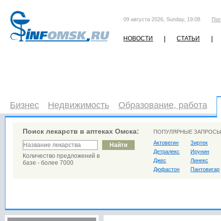
09 августа 2026, Sunday, 19:08
Пог
|
|
НОВОСТИ
СТАТЬИ
Бизнес
Недвижимость
Образование, работа
Поиск лекарств в аптеках Омска:
ПОПУЛЯРНЫЕ ЗАПРОСЫ
Актовегин
Зиртек
Детралекс
Ирунин
Количество предложений в
Джес
Линекс
базе - более 7000
Дюфастон
Пантовигар