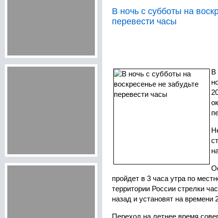
В ночь с субботы на воск
перевести часы
В
н
2
о
п
Н
с
н
О
пройдет в 3 часа утра по мест
территории России стрелки час
назад и установят на времени 
Переход на летнее время сове