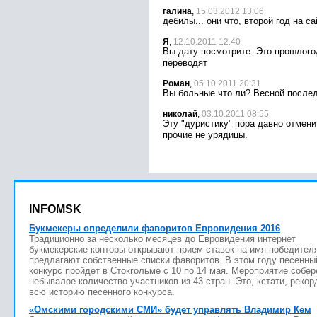
галина
,
15.03.2012 13:06
дебилы... они что, второй год на с
Я
,
12.10.2011 12:40
Вы дату посмотрите. Это прошлого
переводят
Роман
,
05.10.2011 20:31
Вы больные что ли? Весной послед
николай
,
03.10.2011 08:55
Эту "дуристику" пора давно отмени
прочие не урядицы.
INFOMSK
Букмекеры определили фаворитов Евровидения 2016
Традиционно за несколько месяцев до Евровидения интернет
букмекерские конторы открывают прием ставок на имя победител
предлагают собственные списки фаворитов. В этом году песенны
конкурс пройдет в Стокгольме с 10 по 14 мая. Мероприятие собер
небывалое количество участников из 43 стран. Это, кстати, рекор
всю историю песенного конкурса.
«Омскими городскими СМИ» будет управлять Владимир Кем