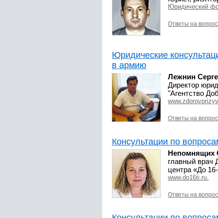
Юридический ф
Ответы на вопро
Юридические консультац
в армию
Лежнин Серг
Директор юрид
"Агентство До
www.zdorovprizyv
Ответы на вопро
Консультации по вопроса
Непомнящих 
главный врач 
центра «До 16
www.do16ti.ru.
Ответы на вопро
Консультации по вопроса