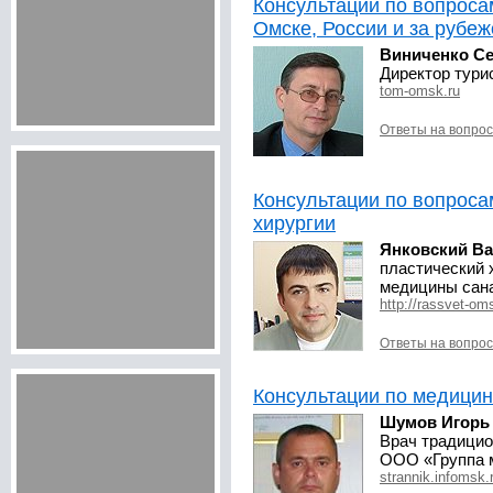
Консультации по вопроса
Омске, России и за рубе
Виниченко Се
Директор тури
tom-omsk.ru
Ответы на вопро
Консультации по вопроса
хирургии
Янковский В
пластический 
медицины сан
http://rassvet-om
Ответы на вопро
Консультации по медици
Шумов Игорь
Врач традицио
ООО «Группа 
strannik.infomsk.