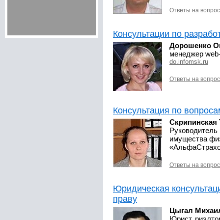
Ответы на вопро
Консультации по разрабо
Дорошенко О
менеджер web
do.infomsk.ru
Ответы на вопро
Консультация по вопроса
Скрипинская 
Руководитель 
имущества фи
«АльфаСтрахо
Ответы на вопро
Юридическая консультац
праву
Цыгал Михаи
Юрист, риэлто