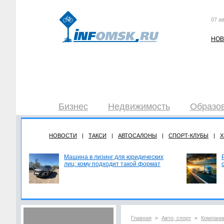
07 ав
НОВ
Бизнес
Недвижимость
Образов
НОВОСТИ
|
ТАКСИ
|
АВТОСАЛОНЫ
|
СПОРТ-КЛУБЫ
|
Х
Машина в лизинг для юридических
лиц: кому подходит такой формат
Главная
Авто, спорт
Компани
>
>