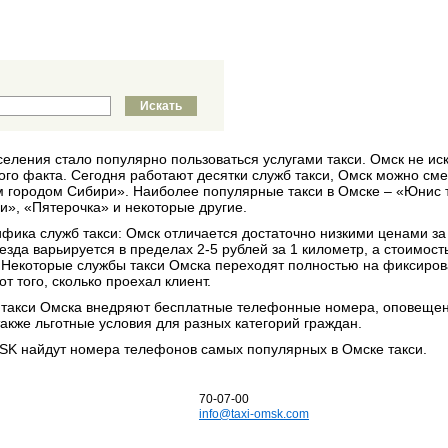
селения стало популярно пользоваться услугами такси. Омск не ис
ого факта. Сегодня работают десятки служб такси, Омск можно см
м городом Сибири». Наиболее популярные такси в Омске – «Юнис 
и», «Пятерочка» и некоторые другие.
ифика служб такси: Омск отличается достаточно низкими ценами за
зда варьируется в пределах 2-5 рублей за 1 километр, а стоимост
. Некоторые службы такси Омска переходят полностью на фиксиро
т того, сколько проехал клиент.
й такси Омска внедряют бесплатные телефонные номера, оповеще
акже льготные условия для разных категорий граждан.
SK найдут номера телефонов самых популярных в Омске такси.
70-07-00
info@taxi-omsk.com