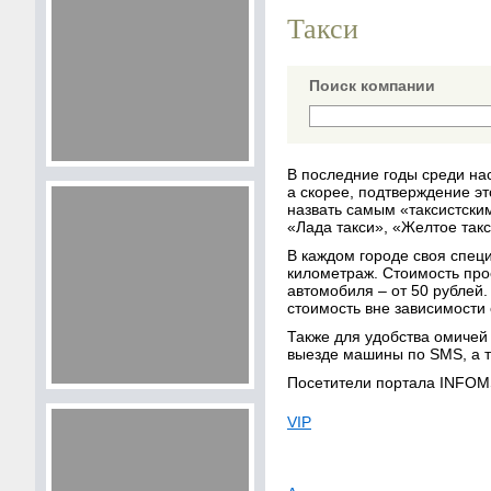
Такси
Поиск компании
В последние годы среди на
а скорее, подтверждение эт
назвать самым «таксистски
«Лада такси», «Желтое такс
В каждом городе своя спец
километраж. Стоимость прое
автомобиля – от 50 рублей
стоимость вне зависимости о
Также для удобства омиче
выезде машины по SMS, а т
Посетители портала INFOM
VIP