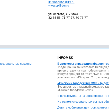
lider555555@list.ru
www.taxilider.ru
ул. Лескова, 4, 2 этаж
32-55-55, 71-77-77, 70-77-77
INFOMSK
фессиональные секреты
Букмекеры определили фаворитов
Традиционно за несколько месяцев 
прием ставок на имя победителя и 
конкурс пройдет в Стокгольме с 10 
участников из 43 стран. Это, кстати,
«Омскими городскими СМИ» будет
Экс-директор и главный редактор г
«Омские городские СМИ».
В ночь с субботы на воскресенье не
На одном из социальных рынков обн
Девять мобильных центров занятост