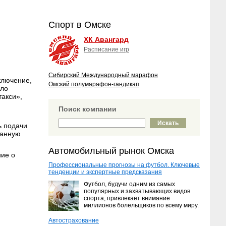
Спорт в Омске
ХК Авангард
Расписание игр
Сибирский Международный марафон
ключение,
Омский полумарафон-гандикап
ело
такси»,
Поиск компании
ь подачи
ванную
Автомобильный рынок Омска
ние о
Профессиональные прогнозы на футбол. Ключевые
тенденции и экспертные предсказания
Футбол, будучи одним из самых
популярных и захватывающих видов
спорта, привлекает внимание
миллионов болельщиков по всему миру.
Автострахование