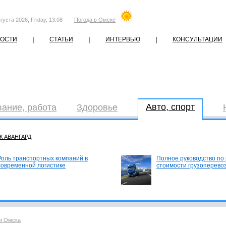
густа 2026, Friday, 13:08
Погода в Омске
|
|
|
ОСТИ
СТАТЬИ
ИНТЕРВЬЮ
КОНСУЛЬТАЦИИ
Авто, спорт
ание, работа
Здоровье
К АВАНГАРД
Роль транспортных компаний в
Полное руководство по
современной логистике
стоимости грузоперево
и Омска