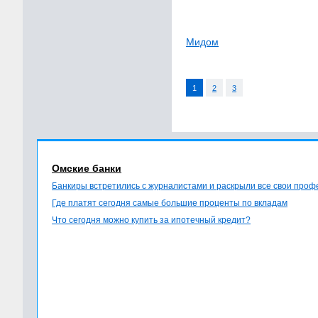
Мидом
1
2
3
Омские банки
Банкиры встретились с журналистами и раскрыли все свои про
Где платят сегодня самые большие проценты по вкладам
Что сегодня можно купить за ипотечный кредит?