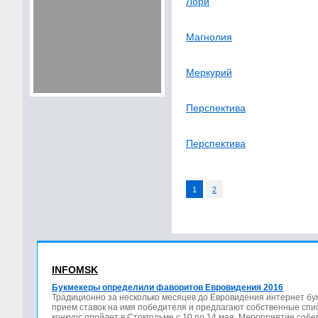
Лори
Магнолия
Меркурий
Перспектива
Перспектива
1
2
INFOMSK
Букмекеры определили фаворитов Евровидения 2016
Традиционно за несколько месяцев до Евровидения интернет бу
прием ставок на имя победителя и предлагают собственные спис
конкурс пройдет в Стокгольме с 10 по 14 мая. Мероприятие соб