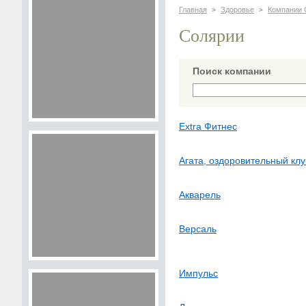
Главная
Здоровье
Компании 
>
>
Солярии
Поиск компании
Extra Фитнес
Агата, оздоровительный клу
Акварель
Версаль
Импульс