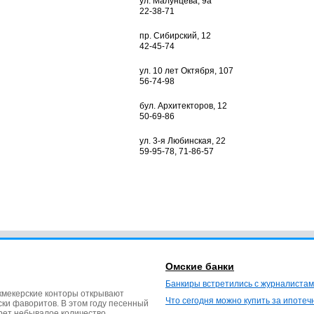
ул. Малунцева, 9а
22-38-71
пр. Сибирский, 12
42-45-74
ул. 10 лет Октября, 107
56-74-98
бул. Архитекторов, 12
50-69-86
ул. 3-я Любинская, 22
59-95-78, 71-86-57
Омские банки
Банкиры встретились с журналистам
кмекерские конторы открывают
Что сегодня можно купить за ипотеч
ки фаворитов. В этом году песенный
ерет небывалое количество