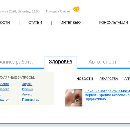
густа 2026, Saturday, 11:08
Погода в Омске
|
|
|
ОСТИ
СТАТЬИ
ИНТЕРВЬЮ
КОНСУЛЬТАЦИИ
Здоровье
ание, работа
Авто, спорт
ПУЛЯРНЫЕ ЗАПРОСЫ:
НОВОСТИ
|
ЛЕКАРСТВА
|
АП
овегин
Зиртек
ралекс
Ирунин
Лечение катаракты в Москв
с
Линекс
вернуть зрение безопасно
эффективно
астон
Пантовигар