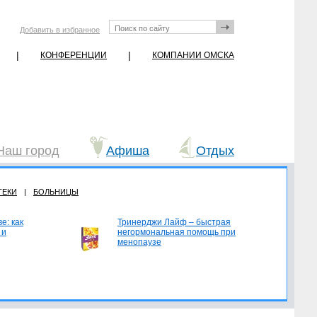
Добавить в избранное
|
|
КОНФЕРЕНЦИИ
КОМПАНИИ ОМСКА
Наш город
Афиша
Отдых
ТЕКИ
|
БОЛЬНИЦЫ
е: как
Тринерджи Лайф – быстрая
 и
негормональная помощь при
менопаузе