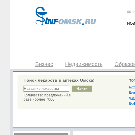
08 ав
НОВ
Бизнес
Недвижимость
Образов
Поиск лекарств в аптеках Омска:
ПО
Акт
Дет
Количество предложений в
Дже
базе - более 7000
Дюф