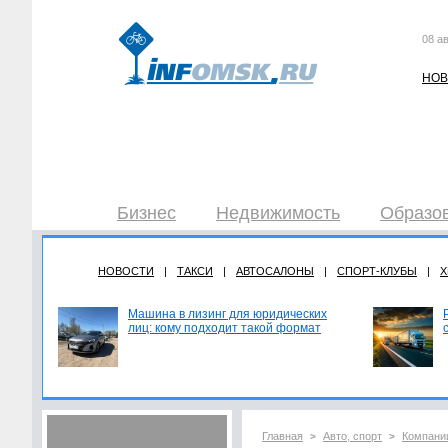
08 ав
НОВ
Бизнес
Недвижимость
Образов
НОВОСТИ
|
ТАКСИ
|
АВТОСАЛОНЫ
|
СПОРТ-КЛУБЫ
|
Х
Машина в лизинг для юридических
лиц: кому подходит такой формат
Главная
Авто, спорт
Компани
>
>