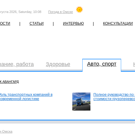
густа 2026, Saturday, 10:08
Погода в Омске
|
|
|
ОСТИ
СТАТЬИ
ИНТЕРВЬЮ
КОНСУЛЬТАЦИИ
Авто, спорт
ание, работа
Здоровье
К АВАНГАРД
Роль транспортных компаний в
Полное руководство по
современной логистике
стоимости грузоперево
и Омска