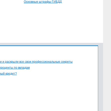
Основные штрафы ГИБДД
и и раскрыли все свои профессиональные секреты
проценты по вкладам
ный кредит?