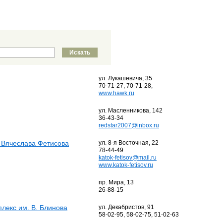
ул. Лукашевича, 35
70-71-27, 70-71-28,
www.hawk.ru
ул. Масленникова, 142
36-43-34
redstar2007@inbox.ru
 Вячеслава Фетисова
ул. 8-я Восточная, 22
78-44-49
katok-fetisov@mail.ru
www.katok-fetisov.ru
пр. Мира, 13
26-88-15
лекс им. В. Блинова
ул. Декабристов, 91
58-02-95, 58-02-75, 51-02-63