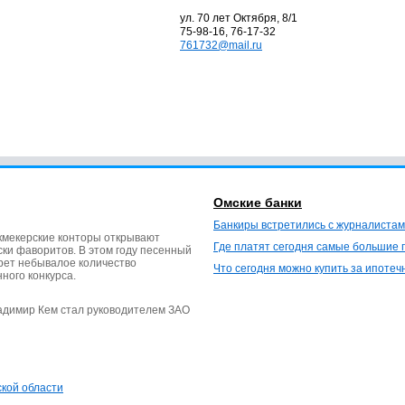
ул. 70 лет Октября, 8/1
75-98-16, 76-17-32
761732@mail.ru
Омские банки
Банкиры встретились с журналистам
кмекерские конторы открывают
Где платят сегодня самые большие 
ки фаворитов. В этом году песенный
ерет небывалое количество
Что сегодня можно купить за ипотеч
нного конкурса.
ладимир Кем стал руководителем ЗАО
ской области