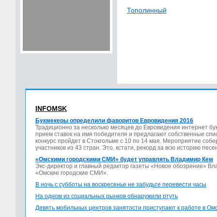
Тополинный
INFOMSK
Букмекеры определили фаворитов Евровидения 2016
Традиционно за несколько месяцев до Евровидения интернет бу
прием ставок на имя победителя и предлагают собственные спис
конкурс пройдет в Стокгольме с 10 по 14 мая. Мероприятие соб
участников из 43 стран. Это, кстати, рекорд за всю историю песе
«Омскими городскими СМИ» будет управлять Владимир Кем
Экс-директор и главный редактор газеты «Новое обозрение» В
«Омские городские СМИ».
В ночь с субботы на воскресенье не забудьте перевести часы
На одном из социальных рынков обнаружили ртуть
Девять мобильных центров занятости приступают к работе в Ом