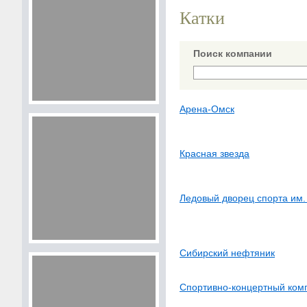
Катки
Поиск компании
Арена-Омск
Красная звезда
Ледовый дворец спорта им.
Сибирский нефтяник
Спортивно-концертный комп