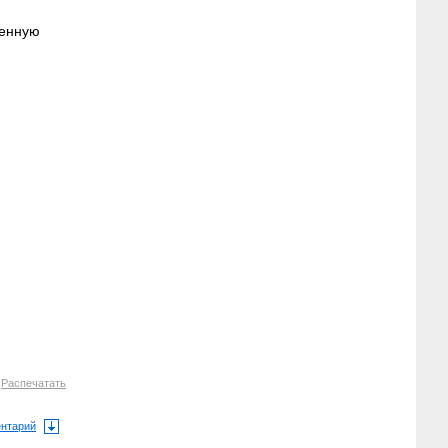
ненную
6
Распечатать
ентарий