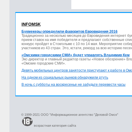
INFOMSK
Букмекеры определили фаворитов Евровидения 2016
Традиционно за несколько месяцев до Евровидения интернет бу
прием ставок на имя победителя и предлагают собственные спис
конкурс пройдет в Стокгольме с 10 по 14 мая. Мероприятие соб
участников из 43 стран. Это, кстати, рекорд за всю историю песе
«Омскими городскими СМИ» будет управлять Владимир Кем
Экс-директор и главный редактор газеты «Новое обозрение» В
«Омские городские СМИ».
Девять мобильных центров занятости приступают к работе в Ом
На одном из социальных рынков обнаружили ртуть
В ночь с субботы на воскресенье не забудьте перевести часы
© 1999-2021 ООО "Информационное агентство "Деловой Омск"
возрастная категория сайта