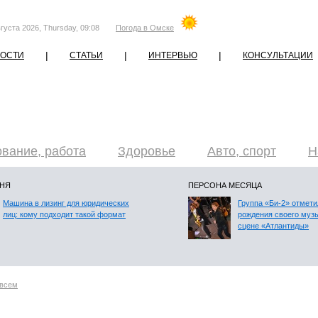
густа 2026, Thursday, 09:08
Погода в Омске
|
|
|
ОСТИ
СТАТЬИ
ИНТЕРВЬЮ
КОНСУЛЬТАЦИИ
вание, работа
Здоровье
Авто, спорт
Н
ДНЯ
ПЕРСОНА МЕСЯЦА
Машина в лизинг для юридических
Группа «Би-2» отмети
лиц: кому подходит такой формат
рождения своего муз
сцене «Атлантиды»
всем