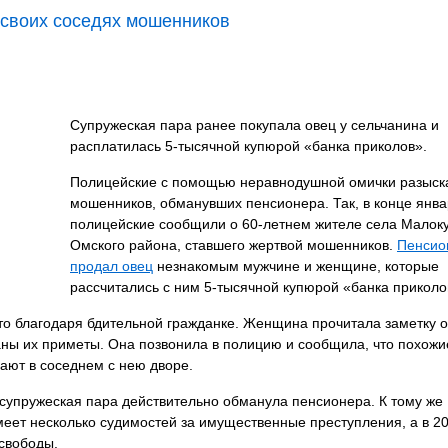
 своих соседях мошенников
Супружеская пара ранее покупала овец у сельчанина и
расплатилась 5-тысячной купюрой «банка приколов».
Полицейские с помощью неравнодушной омички разыск
мошенников, обманувших пенсионера. Так, в конце янв
полицейские сообщили о 60-летнем жителе села Малок
Омского района, ставшего жертвой мошенников.
Пенсио
продал овец
незнакомым мужчине и женщине, которые
рассчитались с ним 5-тысячной купюрой «банка приколо
о благодаря бдительной гражданке. Женщина прочитала заметку о
аны их приметы. Она позвонила в полицию и сообщила, что похожи
ют в соседнем с нею дворе.
супружеская пара действительно обманула пенсионера. К тому же
меет несколько судимостей за имущественные преступления, а в 20
свободы.