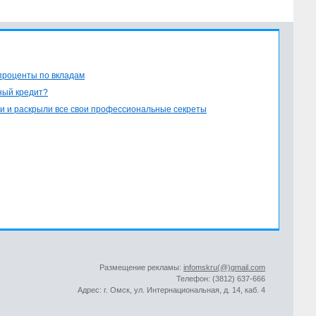
проценты по вкладам
ный кредит?
и и раскрыли все свои профессиональные секреты
Размещение рекламы:
infomskru(@)gmail.com
Телефон: (3812) 637-666
Адрес: г. Омск, ул. Интернациональная, д. 14, каб. 4