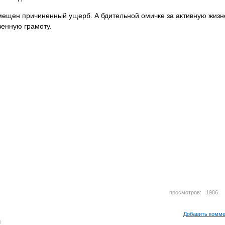
мещен причиненный ущерб. А бдительной омичке за активную жиз
венную грамоту.
просмотров: 198
Добавить комм
м