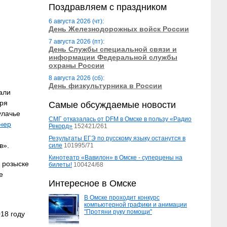
Поздравляем с праздником
6 августа 2026 (чт):
День Железнодорожных войск России
7 августа 2026 (пт):
День Службы специальной связи и
информации Федеральной службы
охраны России
8 августа 2026 (сб):
День физкультурника в России
али
аря
Самые обсуждаемые новости
улачье
СМГ отказалась от DFM в Омске в пользу «Радио
нер
Рекорд»
152421/261
Результаты ЕГЭ по русскому языку останутся в
в».
силе
101995/71
Кинотеатр «Вавилон» в Омске - суперцены на
 розыске
билеты!
100424/68
е
Интересное в Омске
В Омске проходит конкурс
компьютерной графики и анимации
"Протяни руку помощи"
18 году