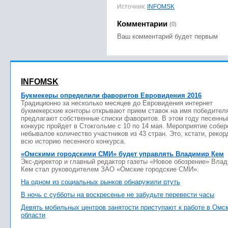
Источник:
INFOMSK
Комментарии
(0)
Ваш комментарий будет первым
INFOMSK
Букмекеры определили фаворитов Евровидения 2016
Традиционно за несколько месяцев до Евровидения интернет
букмекерские конторы открывают прием ставок на имя победител
предлагают собственные списки фаворитов. В этом году песенны
конкурс пройдет в Стокгольме с 10 по 14 мая. Мероприятие собер
небывалое количество участников из 43 стран. Это, кстати, рекор
всю историю песенного конкурса.
«Омскими городскими СМИ» будет управлять Владимир Кем
Экс-директор и главный редактор газеты «Новое обозрение» Вла
Кем стал руководителем ЗАО «Омские городские СМИ».
На одном из социальных рынков обнаружили ртуть
В ночь с субботы на воскресенье не забудьте перевести часы
Девять мобильных центров занятости приступают к работе в Омс
области