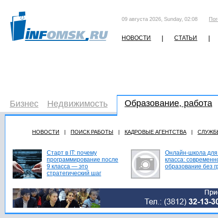
09 августа 2026, Sunday, 02:08
Пог
|
|
НОВОСТИ
СТАТЬИ
Образование, работа
Бизнес
Недвижимость
НОВОСТИ
|
ПОИСК РАБОТЫ
|
КАДРОВЫЕ АГЕНТСТВА
|
СЛУЖБ
Старт в IT: почему
Онлайн-школа для
программирование после
класса: современн
9 класса — это
образование без г
стратегический шаг