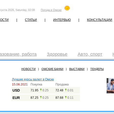
густа 2026, Saturday, 02:08
Погода в Омске
|
|
|
ОСТИ
СТАТЬИ
ИНТЕРВЬЮ
КОНСУЛЬТАЦИИ
азование, работа
Здоровье
Авто, спорт
НОВОСТИ
|
ОМСКИЕ БАНКИ
|
ВЫСТАВКИ
|
ТЕНДЕРЫ
Лучшие курсы валют в Омске
15.06.2021
Покупка
Продажа
USD
71.95
0.25
72.48
0.01
EUR
87.25
0.25
87.68
0.11