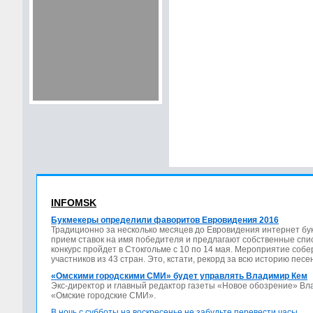
INFOMSK
Букмекеры определили фаворитов Евровидения 2016
Традиционно за несколько месяцев до Евровидения интернет бу
прием ставок на имя победителя и предлагают собственные спис
конкурс пройдет в Стокгольме с 10 по 14 мая. Мероприятие соб
участников из 43 стран. Это, кстати, рекорд за всю историю песе
«Омскими городскими СМИ» будет управлять Владимир Кем
Экс-директор и главный редактор газеты «Новое обозрение» В
«Омские городские СМИ».
В ночь с субботы на воскресенье не забудьте перевести часы