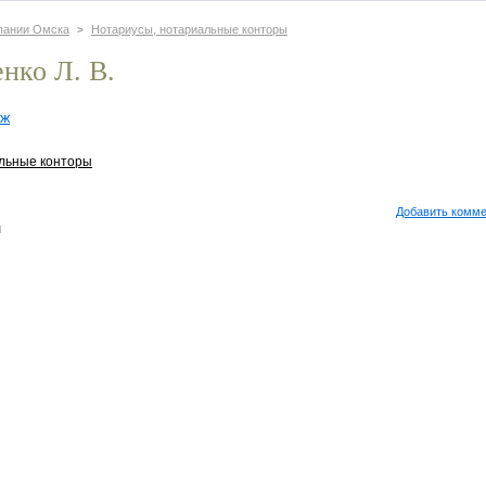
пании Омска
Нотариусы, нотариальные конторы
>
нко Л. В.
аж
льные конторы
Добавить комм
м