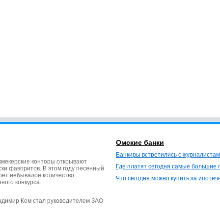
Омские банки
Банкиры встретились с журналистам
кмекерские конторы открывают
Где платят сегодня самые большие 
ки фаворитов. В этом году песенный
ерет небывалое количество
Что сегодня можно купить за ипотеч
нного конкурса.
ладимир Кем стал руководителем ЗАО