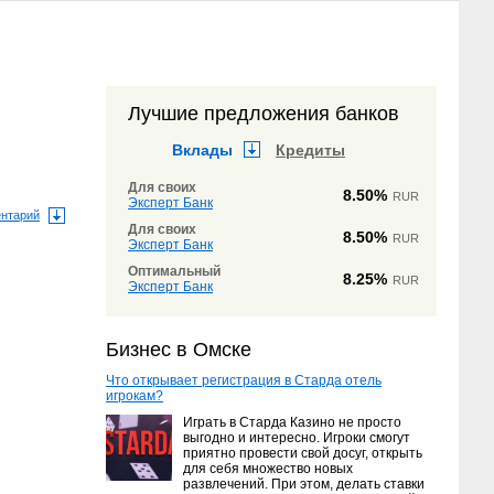
Лучшие предложения банков
Вклады
Кредиты
Для своих
8.50%
RUR
Эксперт Банк
ентарий
Для своих
8.50%
RUR
Эксперт Банк
Оптимальный
8.25%
RUR
Эксперт Банк
Бизнес в Омске
Что открывает регистрация в Старда отель
игрокам?
Играть в Старда Казино не просто
выгодно и интересно. Игроки смогут
приятно провести свой досуг, открыть
для себя множество новых
развлечений. При этом, делать ставки