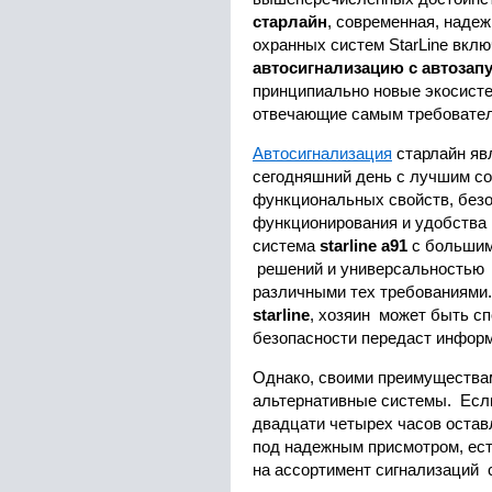
старлайн
, современная, наде
охранных систем StarLine вклю
автосигнализацию с автозап
принципиально новые экосисте
отвечающие самым требовател
Автосигнализация
старлайн явл
сегодняшний день с лучшим с
функциональных свойств, безо
функционирования и удобства 
система
starline a91
с большим
решений и универсальностью
различными тех требованиями
starline
, хозяин может быть с
безопасности передаст информ
Однако, своими преимущества
альтернативные системы. Если
двадцати четырех часов оста
под надежным присмотром, ест
на ассортимент сигнализаций 