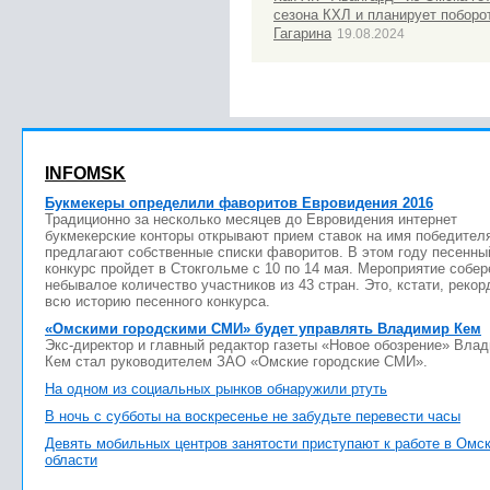
сезона КХЛ и планирует поборо
Гагарина
19.08.2024
INFOMSK
Букмекеры определили фаворитов Евровидения 2016
Традиционно за несколько месяцев до Евровидения интернет
букмекерские конторы открывают прием ставок на имя победител
предлагают собственные списки фаворитов. В этом году песенны
конкурс пройдет в Стокгольме с 10 по 14 мая. Мероприятие собер
небывалое количество участников из 43 стран. Это, кстати, рекор
всю историю песенного конкурса.
«Омскими городскими СМИ» будет управлять Владимир Кем
Экс-директор и главный редактор газеты «Новое обозрение» Вла
Кем стал руководителем ЗАО «Омские городские СМИ».
На одном из социальных рынков обнаружили ртуть
В ночь с субботы на воскресенье не забудьте перевести часы
Девять мобильных центров занятости приступают к работе в Омс
области