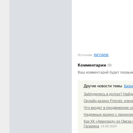
Источник:
INFOMSK
Комментарии
(0)
Ваш комментарий будет первы
Другие новости темы
Бизн
Заблудились в долгах? Найд
Онлайн казино Friends: клю
Что входит в продвижение с
Надежные казино с лицензи
Как ХК «Авангард» из Омска 
Гагарина
19.08.2024