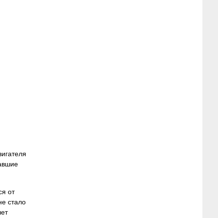
вигателя
лавшие
ся от
не стало
чет