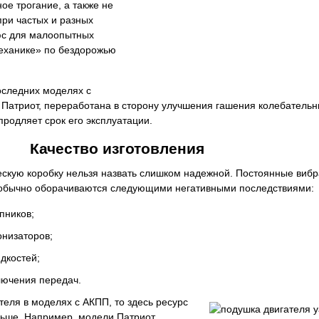
ое трогание, а также не
при частых и разных
юс для малоопытных
механике» по бездорожью
оследних моделях с
 Патриот, переработана в сторону улучшения гашения колебатель
 продляет срок его эксплуатации.
Качество изготовления
ескую коробку нельзя назвать слишком надежной. Постоянные вибр
 обычно оборачиваются следующими негативными последствиями:
пников;
онизаторов;
идкостей;
лючения передач.
теля в моделях с АКПП, то здесь ресурс
льше. Например, модели Патриот