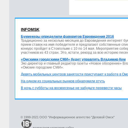
INFOMSK
Букмекеры определили фаворитов Евровидения 2016
Традиционно за несколько месяцев до Евровидения интернет бу
прием ставок на имя победителя и предлагают собственные спис
конкурс пройдет в Стокгольме с 10 по 14 мая. Мероприятие соб
участников из 43 стран. Это, кстати, рекорд за всю историю песе
«Омскими городскими СМИ» будет управлять Владимир Кем
Экс-директор и главный редактор газеты «Новое обозрение» В
«Омские городские СМИ».
Девять мобильных центров занятости приступают к работе в Ом
На одном из социальных рынков обнаружили ртуть
В ночь с субботы на воскресенье не забудьте перевести часы
© 1999-2021 ООО "Информационное агентство "Деловой Омск"
возрастная категория сайта