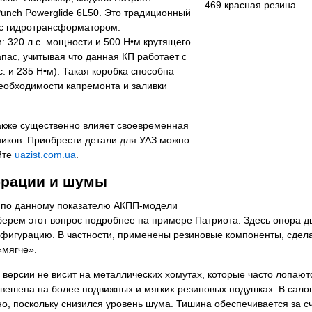
nch Powerglide 6L50. Это традиционный
 с гидротрансформатором.
 320 л.с. мощности и 500 Н•м крутящего
пас, учитывая что данная КП работает с
с. и 235 Н•м). Такая коробка способна
необходимости капремонта и заливки
акже существенно влияет своевременная
ников. Приобрести детали для УАЗ можно
йте
uazist.com.ua
.
рации и шумы
о по данному показателю АКПП-модели
берем этот вопрос подробнее на примере Патриота. Здесь опора д
нфигурацию. В частности, применены резиновые компоненты, сде
«мягче».
версии не висит на металлических хомутах, которые часто лопают
двешена на более подвижных и мягких резиновых подушках. В сало
о, поскольку снизился уровень шума. Тишина обеспечивается за с