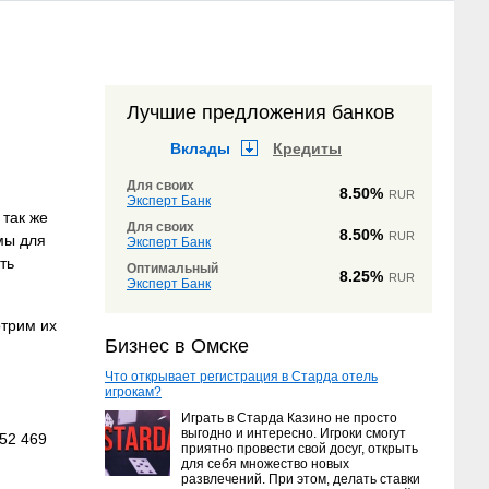
Лучшие предложения банков
Вклады
Кредиты
Для своих
8.50%
RUR
Эксперт Банк
 так же
Для своих
8.50%
RUR
мы для
Эксперт Банк
ть
Оптимальный
8.25%
RUR
Эксперт Банк
отрим их
Бизнес в Омске
Что открывает регистрация в Старда отель
игрокам?
Играть в Старда Казино не просто
выгодно и интересно. Игроки смогут
приятно провести свой досуг, открыть
для себя множество новых
развлечений. При этом, делать ставки