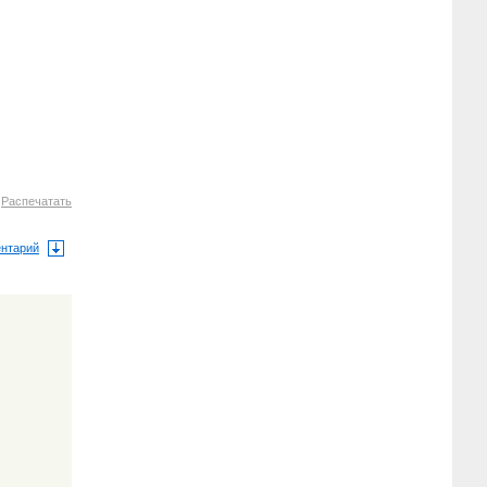
7
Распечатать
ентарий