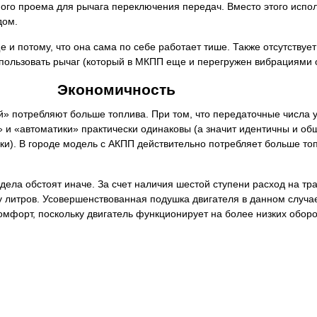
ного проема для рычага переключения передач. Вместо этого испо
дом.
и потому, что она сама по себе работает тише. Также отсутствует
спользовать рычаг (который в МКПП еще и перегружен вибрациями 
Экономичность
й» потребляют больше топлива. При том, что передаточные числа у
 и «автоматики» практически одинаковы (а значит идентичны и об
ки). В городе модель с АКПП действительно потребляет больше топ
 дела обстоят иначе. За счет наличия шестой ступени расход на тр
ру литров. Усовершенствованная подушка двигателя в данном случа
омфорт, поскольку двигатель функционирует на более низких оборо