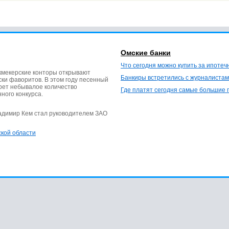
Омские банки
Что сегодня можно купить за ипотеч
кмекерские конторы открывают
Банкиры встретились с журналистам
ки фаворитов. В этом году песенный
ерет небывалое количество
Где платят сегодня самые большие 
нного конкурса.
ладимир Кем стал руководителем ЗАО
ской области