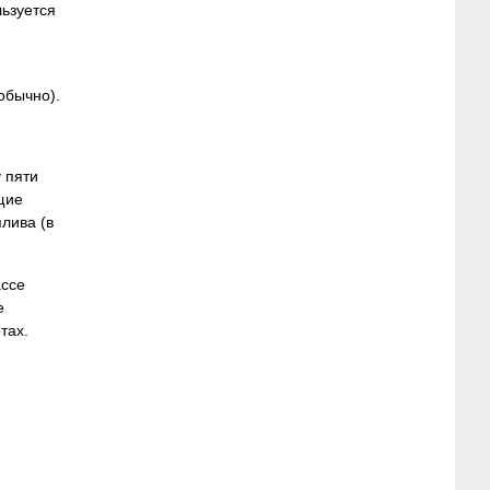
льзуется
обычно).
 пяти
щие
лива (в
ассе
е
тах.