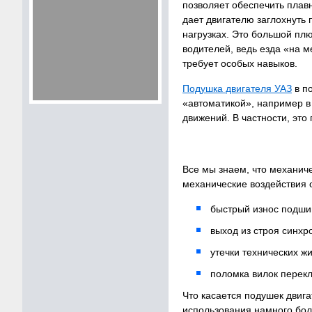
позволяет обеспечить плавн
дает двигателю заглохнуть 
нагрузках. Это большой пл
водителей, ведь езда «на 
требует особых навыков.
Подушка двигателя УАЗ
в п
«автоматикой», например в
движений. В частности, это
Все мы знаем, что механич
механические воздействия
быстрый износ подши
выход из строя синхр
утечки технических ж
поломка вилок перек
Что касается подушек двига
использования намного бо