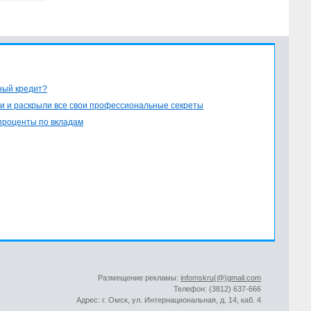
ный кредит?
и и раскрыли все свои профессиональные секреты
проценты по вкладам
Размещение рекламы:
infomskru(@)gmail.com
Телефон: (3812) 637-666
Адрес: г. Омск, ул. Интернациональная, д. 14, каб. 4