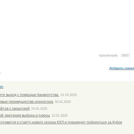
просмотров: 1955
Добавить комм
м
ес
ите выход с помощью банкротства.
01.03.2025
чевые преимущества оператора
30.01.2025
айтов с гарантией
24.01.2025
ей: критерии выбора и плюсы
12.01.2025
готовится к старту нового сезона КХЛ и планирует побороться за Кубок