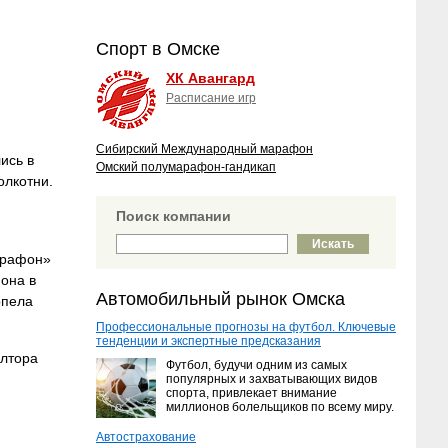
Спорт в Омске
ХК Авангард
Расписание игр
Сибирский Международный марафон
ись в
Омский полумарафон-гандикап
олкотни.
Поиск компании
арафон»
она в
Автомобильный рынок Омска
рпела
Профессиональные прогнозы на футбол. Ключевые
тенденции и экспертные предсказания
олтора
Футбол, будучи одним из самых
популярных и захватывающих видов
спорта, привлекает внимание
миллионов болельщиков по всему миру.
Автострахование