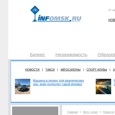
07 ав
НОВ
Бизнес
Недвижимость
Образов
НОВОСТИ
|
ТАКСИ
|
АВТОСАЛОНЫ
|
СПОРТ-КЛУБЫ
|
Х
Машина в лизинг для юридических
лиц: кому подходит такой формат
Главная
Авто, спорт
Новости
>
>