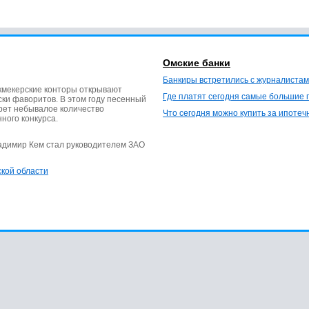
Омские банки
Банкиры встретились с журналистам
кмекерские конторы открывают
Где платят сегодня самые большие 
ки фаворитов. В этом году песенный
ерет небывалое количество
Что сегодня можно купить за ипотеч
нного конкурса.
ладимир Кем стал руководителем ЗАО
ской области