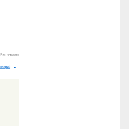
3
Распечатать
ентарий