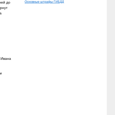
Основные штрафы ГИБДД
ней до
ернут
а
е Ивана
и