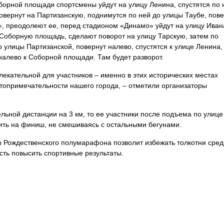
борной площади спортсмены уйдут на улицу Ленина, спустятся по 
овернут на Партизанскую, поднимутся по ней до улицы Таубе, пов
», преодолеют ее, перед стадионом «Динамо» уйдут на улицу Иван
ь Соборную площадь, сделают поворот на улицу Тарскую, затем по
 улицы Партизанской, повернут налево, спустятся к улице Ленина,
 налево к Соборной площади. Там будет разворот.
лекательной для участников – именно в этих исторических местах
опримечательности нашего города, – отметили организаторы
льной дистанции на 3 км, то ее участники после подъема по улиц
дить на финиш, не смешиваясь с остальными бегунами.
 Рождественского полумарафона позволит избежать толкотни сред
сть повысить спортивные результаты.