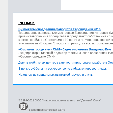
INFOMSK
Букмекеры определили фаворитов Евровидения 2016
Традиционно за несколько месяцев до Евровидения интернет бу
прием ставок на имя победителя и предлагают собственные спис
конкурс пройдет в Стокгольме с 10 по 14 мая. Мероприятие соб
участников из 43 стран. Это, кстати, рекорд за всю историю песе
«Омскими городскими СМИ» будет управлять Владимир Кем
Экс-директор и главный редактор газеты «Новое обозрение» В
«Омские городские СМИ».
Девять мобильных центров занятости приступают к работе в Ом
В ночь с субботы на воскресенье не забудьте перевести часы
На одном из социальных рынков обнаружили ртуть
© 1999-2021 ООО "Информационное агентство "Деловой Омск"
возрастная категория сайта