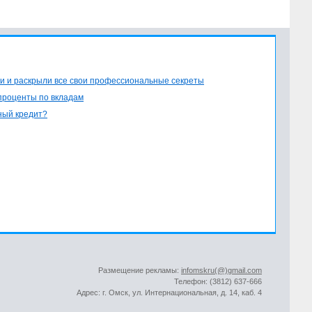
и и раскрыли все свои профессиональные секреты
проценты по вкладам
ный кредит?
Размещение рекламы:
infomskru(@)gmail.com
Телефон: (3812) 637-666
Адрес: г. Омск, ул. Интернациональная, д. 14, каб. 4