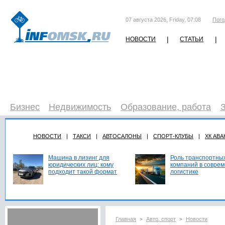
07 августа 2026, Friday, 07:08
Пого
|
|
НОВОСТИ
СТАТЬИ
Бизнес
Недвижимость
Образование, работа
НОВОСТИ
|
ТАКСИ
|
АВТОСАЛОНЫ
|
СПОРТ-КЛУБЫ
|
ХК АВА
Машина в лизинг для
Роль транспортны
юридических лиц: кому
компаний в совре
подходит такой формат
логистике
Главная
Авто, спорт
Новости
>
>