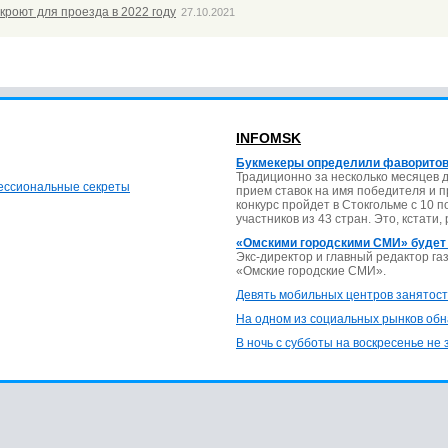
кроют для проезда в 2022 году
27.10.2021
INFOMSK
Букмекеры определили фаворитов
Традиционно за несколько месяцев 
фессиональные секреты
прием ставок на имя победителя и 
конкурс пройдет в Стокгольме с 10 
участников из 43 стран. Это, кстати,
«Омскими городскими СМИ» будет
Экс-директор и главный редактор г
«Омские городские СМИ».
Девять мобильных центров занятост
На одном из социальных рынков обн
В ночь с субботы на воскресенье не