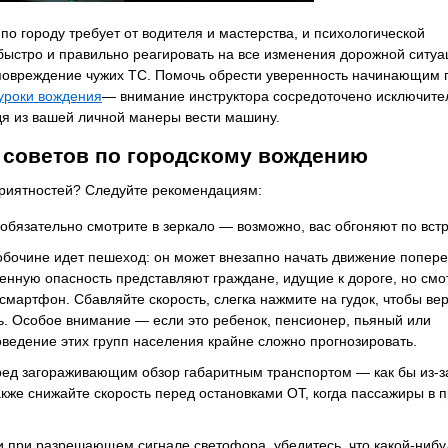
о городу требует от водителя и мастерства, и психологической
быстро и правильно реагировать на все изменения дорожной ситуа
повреждение чужих ТС. Помочь обрести уверенность начинающим 
уроки вождения
— внимание инструктора сосредоточено исключите
одя из вашей личной манеры вести машину.
 советов по городскому вождению
еприятностей? Следуйте рекомендациям:
обязательно смотрите в зеркало — возможно, вас обгоняют по встр
обочине идет пешеход: он может внезапно начать движение попере
енную опасность представляют граждане, идущие к дороге, но см
 смартфон. Сбавляйте скорость, слегка нажмите на гудок, чтобы ве
ь. Особое внимание — если это ребенок, пенсионер, пьяный или
ведение этих групп населения крайне сложно прогнозировать.
ед загораживающим обзор габаритным транспортом — как бы из-за
кже снижайте скорость перед остановками ОТ, когда пассажиры в 
и при разрешающем сигнале светофора, убедитесь, что какой-нибу