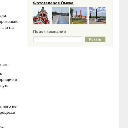
Фотогалерея Омска
ции.
прекрасно
льно на
Поиск компании
ечке.
к
отрящие в
рнуть
 него не
процессе
дь