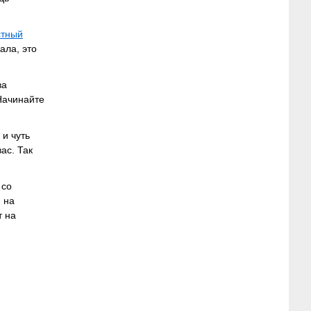
стный
ала, это
ва
 Начинайте
 и чуть
ас. Так
 со
м на
т на