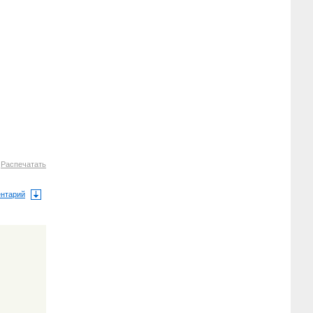
1
Распечатать
ентарий