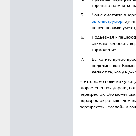
торопыга не мчится н
Чаще смотрите в зерк
автоинструктор
научит
не все новички умеют
Подъезжая к пешеход
снижают скорость, ве
торможение.
Вы хотите прямо прое
подальше вас. Возмож
делают те, кому нужн
Ночью даже новички чувству
второстепенной дороги, пог
перекресток. Это может ок
перекресток раньше, чем в
перекресток «слепой» и ва