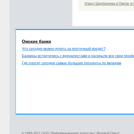
Улицу Щербанева в Омске от
Омские банки
Что сегодня можно купить за ипотечный кредит?
Банкиры встретились с журналистами и раскрыли все свои про
Где платят сегодня самые большие проценты по вкладам
© 1999-2021 ООО "Информационное агентство "Деловой Омск"