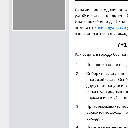
Динамичное вождение авто п
устойчивости — он должен 
Иначе неизбежно ДТП или 
помогают
индивидуальные 
вас, и он дает советы, исх
7+1
Как водить в городе без н
Поворачивая налево, 
Соберитесь, если по 
проезжей части. Особ
другую сторону или в
человека в реальност
наркозависимый — по
Притормаживайте пер
выскочил пешеход! Та
высадки.
Проезжая перекрестк