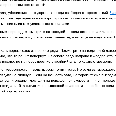
аперерез вам под красный.
ала, убедившись, что дорога впереди свободна от препятствий.
Ча
 вас, как одновременно контролировать ситуацию и смотреть в зерк
, многие слишком увлекаются зеркалами.
ным переходам, смотрите на соседей — если авто слева или спра
роятно, что переход пересекает пешеход, а вы еще не видите его.
хать перекресток из правого ряда. Посмотрите на водителей левее
но, кто-то решит повернуть из левого ряда направо и «подрежет» в
о вправо, но на перестроение в крайний ряд не хватило времени.
ют уверенность — ведь трассы почти пусты. Но если вы выезжаете
лядите на главную. Если на ней есть авто, не торопитесь с выездо
азаться «гонщик», летящий на повышенной скорости — и он попаде
ы ожидали. Эта ситуация повышенной опасности — особенно если
ш обзор ограничен.