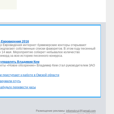
 Евровидения 2016
до Евровидения интернет букмекерские конторы открывают
предлагают собственные списки фаворитов. В этом году песенный
по 14 мая. Мероприятие соберет небывалое количество
 рекорд за всю историю песенного конкурса.
 управлять Владимир Кем
азеты «Новое обозрение» Владимир Кем стал руководителем ЗАО
и приступают к работе в Омской области
аружили ртуть
 забудьте перевести часы
Размещение рекламы:
infomskru(@)gmail.com