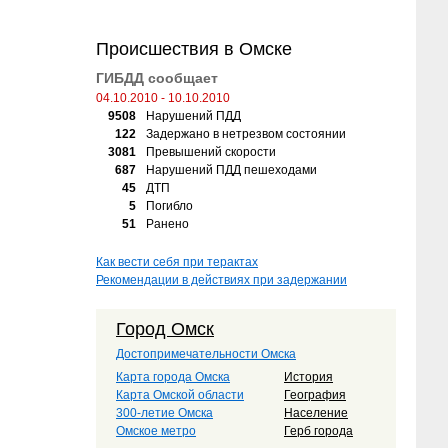
Происшествия в Омске
ГИБДД сообщает
04.10.2010 - 10.10.2010
9508
Нарушений ПДД
122
Задержано в нетрезвом состоянии
3081
Превышений скорости
687
Нарушений ПДД пешеходами
45
ДТП
5
Погибло
51
Ранено
Как вести себя при терактах
Рекомендации в действиях при задержании
Город Омск
Достопримечательности Омска
Карта города Омска
История
Карта Омской области
География
300-летие Омска
Население
Омское метро
Герб города