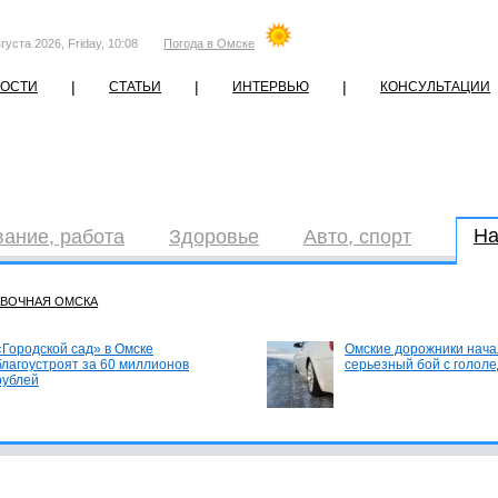
густа 2026, Friday, 10:08
Погода в Омске
|
|
|
ОСТИ
СТАТЬИ
ИНТЕРВЬЮ
КОНСУЛЬТАЦИИ
На
ание, работа
Здоровье
Авто, спорт
АВОЧНАЯ ОМСКА
«Городской сад» в Омске
Омские дорожники нача
благоустроят за 60 миллионов
серьезный бой с голол
рублей