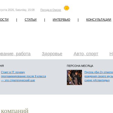
густа 2026, Saturday, 15:08
Погода в Омске
|
|
|
ОСТИ
СТАТЬИ
ИНТЕРВЬЮ
КОНСУЛЬТАЦИИ
вание, работа
Здоровье
Авто, спорт
Н
ДНЯ
ПЕРСОНА МЕСЯЦА
Старт в IT: почему
Группа «Би-2» отмети
программирование после 9 класса
рождения своего муз
— это стратегический шаг
сцене «Атлантиды»
 компаний