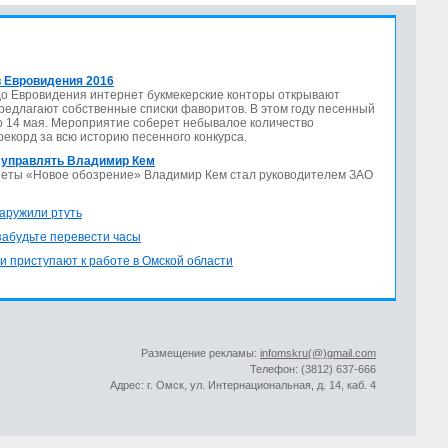
 Евровидения 2016
до Евровидения интернет букмекерские конторы открывают
предлагают собственные списки фаворитов. В этом году песенный
по 14 мая. Мероприятие соберет небывалое количество
 рекорд за всю историю песенного конкурса.
 управлять Владимир Кем
азеты «Новое обозрение» Владимир Кем стал руководителем ЗАО
аружили ртуть
 забудьте перевести часы
и приступают к работе в Омской области
Размещение рекламы:
infomskru(@)gmail.com
Телефон: (3812) 637-666
Адрес: г. Омск, ул. Интернациональная, д. 14, каб. 4