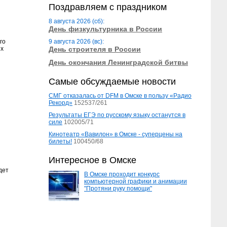
Поздравляем с праздником
8 августа 2026 (сб):
День физкультурника в России
го
9 августа 2026 (вс):
ых
День строителя в России
День окончания Ленинградской битвы
Самые обсуждаемые новости
СМГ отказалась от DFM в Омске в пользу «Радио
Рекорд»
152537/261
Результаты ЕГЭ по русскому языку останутся в
силе
102005/71
Кинотеатр «Вавилон» в Омске - суперцены на
билеты!
100450/68
Интересное в Омске
дет
В Омске проходит конкурс
компьютерной графики и анимации
"Протяни руку помощи"