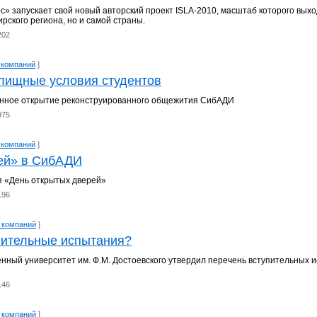
с» запускает свой новый авторский проект ISLA-2010, масштаб которого выхо
рского региона, но и самой страны.
202
 компаний
]
лищные условия студентов
енное открытие реконструированного общежития СибАДИ
975
 компаний
]
ей» в СибАДИ
я «День открытых дверей»
196
 компаний
]
пительные испытания?
енный университет им. Ф.М. Достоевского утвердил перечень вступительных 
146
 компаний
]