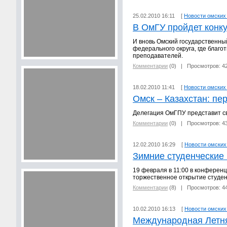
25.02.2010 16:11 [
Новости омских
В ОмГУ пройдет конк
И вновь Омский государственный
федерального округа, где благ
преподавателей.
Комментарии
(0)
| Просмотров: 4
18.02.2010 11:41 [
Новости омских
Омск – Казахстан: пе
Делегация ОмГПУ представит св
Комментарии
(0)
| Просмотров: 4
12.02.2010 16:29 [
Новости омских
Зимние студенческие 
19 февраля в 11:00 в конференц
торжественное открытие студен
Комментарии
(8)
| Просмотров: 4
10.02.2010 16:13 [
Новости омских
Международная Летня