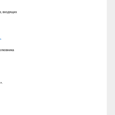
в, входящих
.
олковника
».