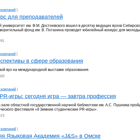
 компаний
]
урс для преподавателей
 университет им. Ф.М. Достоевского вошел в десятку ведущих вузов Сибирско
отворительный фонд им. В. Потанина проводит юбилейный конкурс для молод
291
 компаний
]
рспективы в сфере образования
ой вуз на международной выставке образования.
320
 компаний
]
PR-игры: сегодня игра — завтра профессия
-зале областной государственной научной библиотеки им. А.С. Пушника прой
ческого фестиваля «II Зимние студенческие PR-игры».
473
 компаний
]
я Языковая Академия «J&S» в Омске