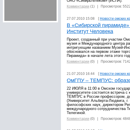
ОАО «Сибирьтелеком» (ИСПА).
Комментарии
(1)
| Просмотров: 552
27.07.2010 15:08 [
Новости омских к
В «Сибирской пирамиде» 
Институт Человека
Проект, созданный при участии Ом
музея и Международного центра ра
интригующим названием Музей-Инс
обосновался на первом этаже торг
Пирамида» в начале лета этого год
Комментарии
(0)
| Просмотров: 714
21.07.2010 16:44 [
Новости омских к
ОмГПУ – ТЕМПУС: образ
22 ИЮЛЯ в 11:00 в Омском госуда
университете состоится встреча с
ТЕМПУС в России профессором, д
(Университет Альберта-Людвига, г.
философских наук, директором Рег
международного сотрудничества Т
Телегиной.
Комментарии
(0)
| Просмотров: 484