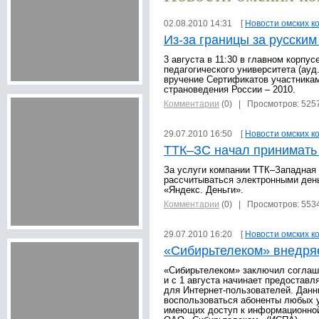
02.08.2010 14:31 [
Новости омских к
Из-за границы за русским
3 августа в 11:30 в главном корпу
педагогического университета (ауд
вручение Сертификатов участникам
страноведения России – 2010.
Комментарии
(0)
| Просмотров: 525
29.07.2010 16:50 [
Новости омских к
ТТК–ЗС начал принимать 
За услуги компании ТТК–Западная 
рассчитываться электронными ден
«Яндекс. Деньги».
Комментарии
(0)
| Просмотров: 553
29.07.2010 16:20 [
Новости омских к
«Сибирьтелеком» внедря
«Сибирьтелеком» заключил соглаш
и с 1 августа начинает предоставл
для Интернет-пользователей. Дан
воспользоваться абоненты любых 
имеющих доступ к информационной