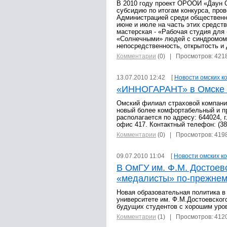
В 2010 году проект ОРООИ «Даун 
субсидию по итогам конкурса, про
Администрацией среди общественн
июне и июле на часть этих средст
мастерская - «Рабочая студия для
«Солнечными» людей с синдромом 
непосредственность, открытость и 
Комментарии
(0)
| Просмотров: 421
13.07.2010 12:42 [
Новости омских к
«ИННОГАРАНТ» в Омске 
Омский филиал страховой компан
новый более комфортабельный и п
располагается по адресу: 644024, г.
офис 417. Контактный телефон: (381
Комментарии
(0)
| Просмотров: 419
09.07.2010 11:04 [
Новости омских к
В ОмГУ им. Ф.М. Достоев
«медалисты» по-прежнем
Новая образовательная политика 
университете им. Ф.М.Достоевског
будущих студентов с хорошим уро
Комментарии
(1)
| Просмотров: 412