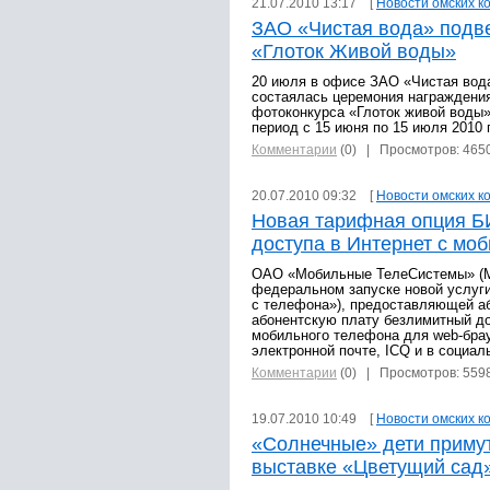
21.07.2010 13:17 [
Новости омских к
ЗАО «Чистая вода» подве
«Глоток Живой воды»
20 июля в офисе ЗАО «Чистая вод
состаялась церемония награждения
фотоконкурса «Глоток живой воды
период с 15 июня по 15 июля 2010 
Комментарии
(0)
| Просмотров: 465
20.07.2010 09:32 [
Новости омских к
Новая тарифная опция Б
доступа в Интернет с мо
ОАО «Мобильные ТелеСистемы» (М
федеральном запуске новой услуг
с телефона»), предоставляющей а
абонентскую плату безлимитный до
мобильного телефона для web-брау
электронной почте, ICQ и в социал
Комментарии
(0)
| Просмотров: 559
19.07.2010 10:49 [
Новости омских к
«Солнечные» дети примут
выставке «Цветущий сад