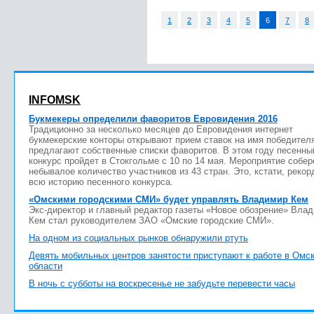
1
2
3
4
5
6
7
8
INFOMSK
Букмекеры определили фаворитов Евровидения 2016
Традиционно за несколько месяцев до Евровидения интернет
букмекерские конторы открывают прием ставок на имя победител
предлагают собственные списки фаворитов. В этом году песенны
конкурс пройдет в Стокгольме с 10 по 14 мая. Мероприятие собер
небывалое количество участников из 43 стран. Это, кстати, рекор
всю историю песенного конкурса.
«Омскими городскими СМИ» будет управлять Владимир Кем
Экс-директор и главный редактор газеты «Новое обозрение» Вла
Кем стал руководителем ЗАО «Омские городские СМИ».
На одном из социальных рынков обнаружили ртуть
Девять мобильных центров занятости приступают к работе в Омс
области
В ночь с субботы на воскресенье не забудьте перевести часы