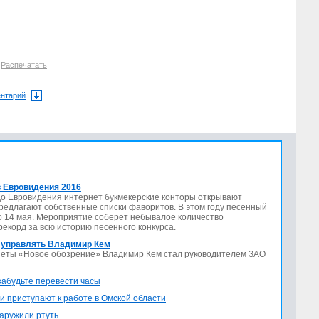
2
Распечатать
ентарий
 Евровидения 2016
до Евровидения интернет букмекерские конторы открывают
предлагают собственные списки фаворитов. В этом году песенный
по 14 мая. Мероприятие соберет небывалое количество
 рекорд за всю историю песенного конкурса.
 управлять Владимир Кем
азеты «Новое обозрение» Владимир Кем стал руководителем ЗАО
 забудьте перевести часы
и приступают к работе в Омской области
аружили ртуть