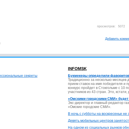
просмотров: 507
Добавить комм
м
INFOMSK
фессиональные секреты
Букмекеры определили фаворитов
Традиционно за несколько месяцев 
прием ставок на имя победителя и 
конкурс пройдет в Стокгольме с 10 
участников из 43 стран. Это, кстати,
«Омскими городскими СМИ» будет
Экс-директор и главный редактор г
«Омские городские СМИ».
В ночь с субботы на воскресенье не
Девять мобильных центров занятост
На одном из социальных рынков обн