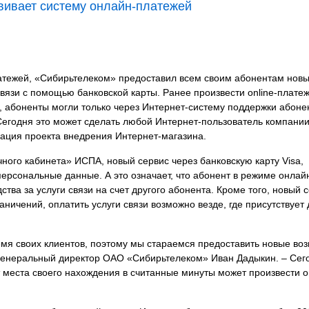
вивает систему онлайн-платежей
латежей, «Сибирьтелеком» предоставил всем своим абонентам нов
вязи с помощью банковской карты. Ранее произвести online-платеж
у, абоненты могли только через Интернет-систему поддержки абоне
егодня это может сделать любой Интернет-пользователь компании
ация проекта внедрения Интернет-магазина.
чного кабинета» ИСПА, новый сервис через банковскую карту Visa,
персональные данные. А это означает, что абонент в режиме онлай
тва за услуги связи на счет другого абонента. Кроме того, новый 
ничений, оплатить услуги связи возможно везде, где присутствует 
мя своих клиентов, поэтому мы стараемся предоставить новые во
л генеральный директор ОАО «Сибирьтелеком» Иван Дадыкин. – Сег
т места своего нахождения в считанные минуты может произвести о