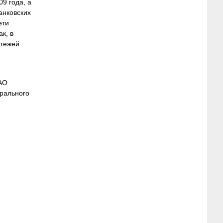
9 года, а
анковских
ети
к, в
атежей
ОАО
рального