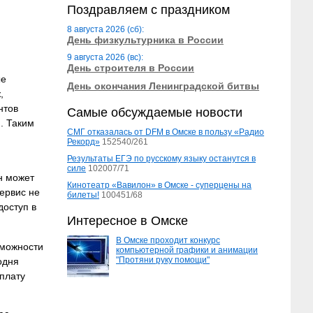
Поздравляем с праздником
8 августа 2026 (сб):
День физкультурника в России
9 августа 2026 (вс):
День строителя в России
ые
День окончания Ленинградской битвы
,
нтов
Самые обсуждаемые новости
. Таким
СМГ отказалась от DFM в Омске в пользу «Радио
Рекорд»
152540/261
Результаты ЕГЭ по русскому языку останутся в
силе
102007/71
н может
Кинотеатр «Вавилон» в Омске - суперцены на
сервис не
билеты!
100451/68
доступ в
Интересное в Омске
В Омске проходит конкурс
зможности
компьютерной графики и анимации
"Протяни руку помощи"
одня
плату