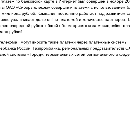
-платеж по банковской карте в Интернет был совершен в ноябре 200
нты ОАО «Сибирьтелеком» совершили платежи с использованием б
 миллиона рублей. Компания постоянно работает над развитием с
тивно увеличивает долю online-платежей и количество партнеров. Та
олен очередной рубеж: общий объем принятых за месяц online-пл
иард рублей.
елекома» могут вносить такие платежи через платежные системы
ербанка России, Газпромбанка, региональных представительств 
ьной системы «Город», терминальных сетей регионального и феде