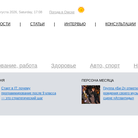
густа 2026, Saturday, 17:08
Погода в Омске
|
|
|
ОСТИ
СТАТЬИ
ИНТЕРВЬЮ
КОНСУЛЬТАЦИИ
вание, работа
Здоровье
Авто, спорт
Н
ДНЯ
ПЕРСОНА МЕСЯЦА
Старт в IT: почему
Группа «Би-2» отмети
программирование после 9 класса
рождения своего муз
— это стратегический шаг
сцене «Атлантиды»