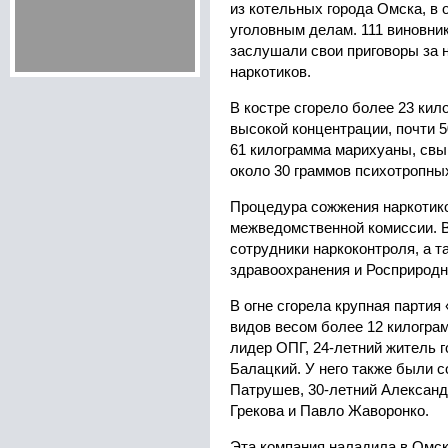
из котельных города Омска, в о
уголовным делам. 111 виновни
заслушали свои приговоры за 
наркотиков.
В костре сгорело более 23 кил
высокой концентрации, почти 5
61 килограмма марихуаны, свы
около 30 граммов психотропны
Процедура сожжения наркотик
межведомственной комиссии. В
сотрудники наркоконтроля, а т
здравоохранения и Росприродн
В огне сгорела крупная партия
видов весом более 12 килогра
лидер ОПГ, 24-летний житель 
Балацкий. У него также были с
Патрушев, 30-летний Александ
Грекова и Павло Жаворонко.
Эта компания наладила в Омс