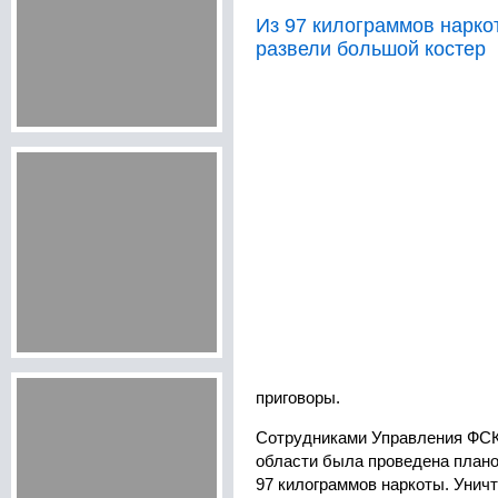
Из 97 килограммов нарко
развели большой костер
приговоры.
Сотрудниками Управления ФСК
области была проведена план
97 килограммов наркоты. Унич