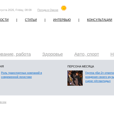
густа 2026, Friday, 08:08
Погода в Омске
|
|
|
ОСТИ
СТАТЬИ
ИНТЕРВЬЮ
КОНСУЛЬТАЦИИ
вание, работа
Здоровье
Авто, спорт
Н
ДНЯ
ПЕРСОНА МЕСЯЦА
Роль транспортных компаний в
Группа «Би-2» отмети
современной логистике
рождения своего муз
сцене «Атлантиды»
всем