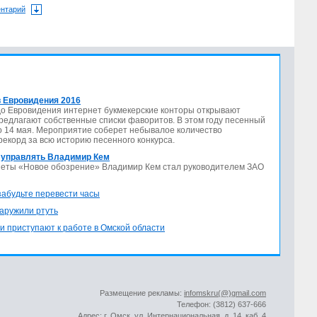
ентарий
 Евровидения 2016
до Евровидения интернет букмекерские конторы открывают
предлагают собственные списки фаворитов. В этом году песенный
по 14 мая. Мероприятие соберет небывалое количество
 рекорд за всю историю песенного конкурса.
 управлять Владимир Кем
азеты «Новое обозрение» Владимир Кем стал руководителем ЗАО
 забудьте перевести часы
аружили ртуть
и приступают к работе в Омской области
Размещение рекламы:
infomskru(@)gmail.com
Телефон: (3812) 637-666
Адрес: г. Омск, ул. Интернациональная, д. 14, каб. 4