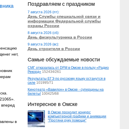
Поздравляем с праздником
вника
7 августа 2026 (пт):
День Службы специальной связи и
информации Федеральной службы
охраны России
8 августа 2026 (сб):
День физкультурника в России
9 августа 2026 (вс):
пенсацию
День строителя в России
енег нет,
Самые обсуждаемые новости
СМГ отказалась от DFM в Омске в пользу «Радио
новник
Рекорд»
152434/261
нерам
Результаты ЕГЭ по русскому языку останутся в
силе
101995/71
Кинотеатр «Вавилон» в Омске - суперцены на
ска.
билеты!
100425/68
21065».
Интересное в Омске
 вперед
В Омске проходит конкурс
компьютерной графики и анимации
"Протяни руку помощи"
авлены в