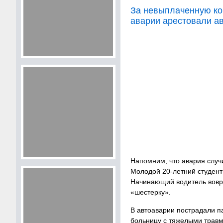
За невыплаченную ко
аварии арестовали а
Напомним, что авария случ
Молодой 20-летний студент
Начинающий водитель вовре
«шестерку».
В автоаварии пострадали п
больницу с тяжелыми травм