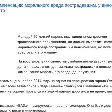
мпенсацию морального вреда пострадавшим, у вино
вто
Молодой 20-летний парень стал виновником дорожно-
транспортного происшествия, он должен выплатить ком
морального вреда пострадавшим пенсионерам, но пока д
арестовали его машину.
На восстановления своего автомобиля после аварии, ви
деньги нашел, а вот для выплаты пострадавшим пенсио
компенсации морального вреда, денег уже нет.
илась еще в ноябре 2014 года на одном из перекрестков города Ом
 на своем автомобиле «Лада Калина» столкнулся с машиной «ВАЗ-
мя не сориентировался на знак «Главная дорога», и не пропустил
ассажиры «ВАЗа» – супружеская пара пенсионеров. Они были дост
ами, а также с переломами.