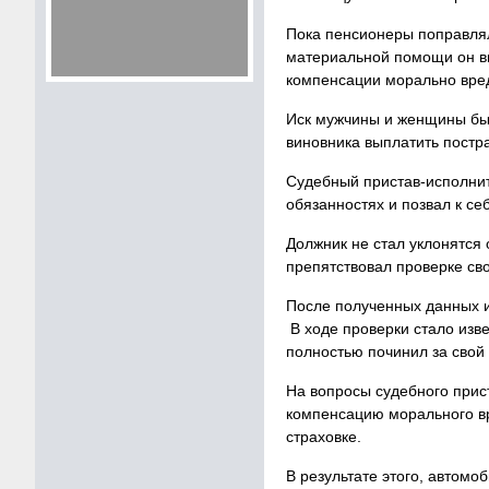
Пока пенсионеры поправлял
материальной помощи он ви
компенсации морально вре
Иск мужчины и женщины бы
виновника выплатить постр
Судебный пристав-исполнит
обязанностях и позвал к се
Должник не стал уклонятся 
препятствовал проверке св
После полученных данных и
В ходе проверки стало изве
полностью починил за свой 
На вопросы судебного прис
компенсацию морального вр
страховке.
В результате этого, автомо