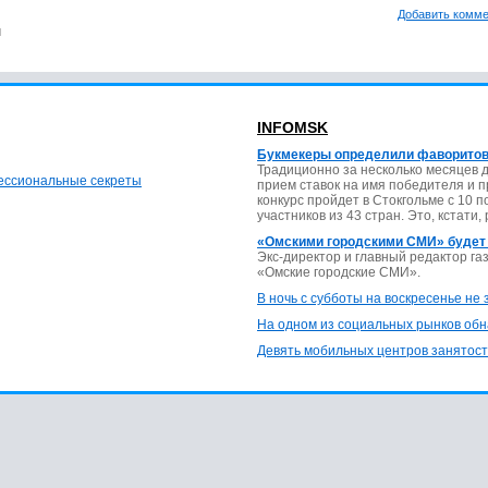
Добавить комм
м
INFOMSK
Букмекеры определили фаворитов
Традиционно за несколько месяцев 
фессиональные секреты
прием ставок на имя победителя и 
конкурс пройдет в Стокгольме с 10 
участников из 43 стран. Это, кстати,
«Омскими городскими СМИ» будет
Экс-директор и главный редактор г
«Омские городские СМИ».
В ночь с субботы на воскресенье не
На одном из социальных рынков обн
Девять мобильных центров занятост