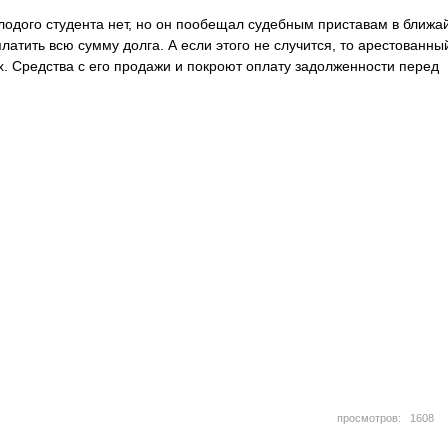
одого студента нет, но он пообещал судебным приставам в ближ
латить всю сумму долга. А если этого не случится, то арестованны
х. Средства с его продажи и покроют оплату задолженности перед
просмотров: 160