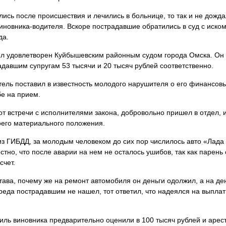
ись после происшествия и лечились в больнице, то так и не дожд
новника-водителя. Вскоре пострадавшие обратились в суд с иском
да.
л удовлетворен Куйбышевским районным судом города Омска. Он
адавшим супругам 53 тысячи и 20 тысяч рублей соответственно.
ель поставил в известность молодого нарушителя о его финансов
бе на прием.
от встречи с исполнителями закона, добровольно пришел в отдел, 
оего материального положения.
з ГИБДД, за молодым человеком до сих пор числилось авто «Лада
стно, что после аварии на нем не осталось ушибов, так как парень 
счет.
тава, почему же на ремонт автомобиля он деньги одолжил, а на д
еда пострадавшим не нашел, тот ответил, что надеялся на выплат
биль виновника предварительно оценили в 100 тысяч рублей и арес