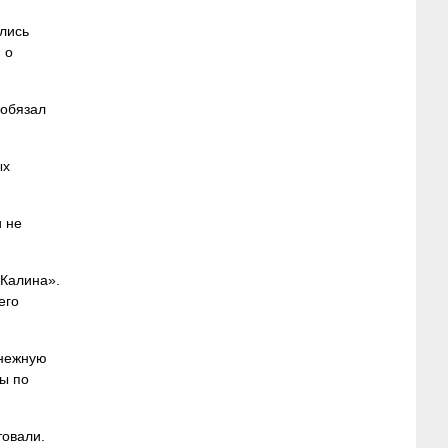
ались
 о
 обязал
ых
и не
 Калина».
его
енежную
ы по
товали.