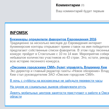
Комментарии
(0)
Ваш комментарий будет первым
INFOMSK
Букмекеры определили фаворитов Евровидения 2016
Традиционно за несколько месяцев до Евровидения интернет
букмекерские конторы открывают прием ставок на имя победител
предлагают собственные списки фаворитов. В этом году песенны
конкурс пройдет в Стокгольме с 10 по 14 мая. Мероприятие собер
небывалое количество участников из 43 стран. Это, кстати, рекор
всю историю песенного конкурса.
«Омскими городскими СМИ» будет управлять Владимир Кем
Экс-директор и главный редактор газеты «Новое обозрение» Вла
Кем стал руководителем ЗАО «Омские городские СМИ».
В ночь с субботы на воскресенье не забудьте перевести часы
На одном из социальных рынков обнаружили ртуть
Девять мобильных центров занятости приступают к работе в Омс
области