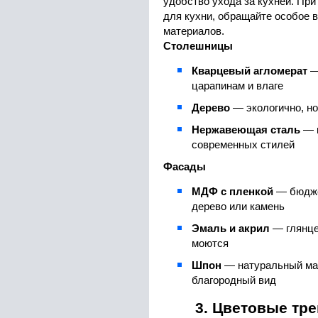
удобство ухода за кухней. При
для кухни, обращайте особое 
материалов.
Столешницы
Кварцевый агломерат
—
царапинам и влаге
Дерево
— экологично, но
Нержавеющая сталь
— г
современных стилей
Фасады
МДФ с пленкой
— бюдже
дерево или камень
Эмаль и акрил
— глянце
моются
Шпон
— натуральный мат
благородный вид
3. Цветовые тр