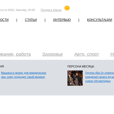
густа 2026, Saturday, 20:08
Погода в Омске
|
|
|
ОСТИ
СТАТЬИ
ИНТЕРВЬЮ
КОНСУЛЬТАЦИИ
вание, работа
Здоровье
Авто, спорт
Н
ДНЯ
ПЕРСОНА МЕСЯЦА
Машина в лизинг для юридических
Группа «Би-2» отмети
лиц: кому подходит такой формат
рождения своего муз
сцене «Атлантиды»