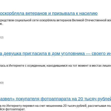
 оскорбляла ветеранов и призывала к насилию
редством социальной сети оскорбляла ветеранов Великой Отечественной во
ю.
915
а девушка пригласила в дом уголовника — своего ин
ась в Интернете с осужденным, находившимся на тот момент в местах лише
909
азвел» покупателя фотоаппарата на 20 тысяч рубле
 по Интернету перевел на счет мошенника 20 тысяч рублей, рассчитывая по
йся фотоаппарат.