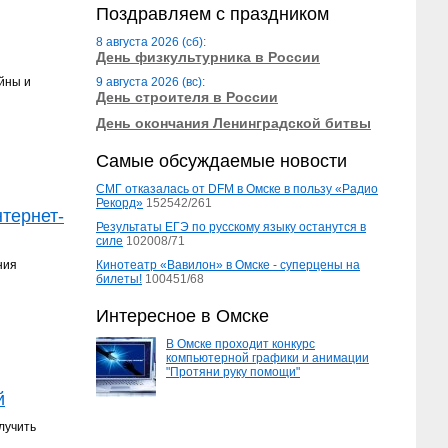
Поздравляем с праздником
8 августа 2026 (сб):
День физкультурника в России
йны и
9 августа 2026 (вс):
День строителя в России
День окончания Ленинградской битвы
Самые обсуждаемые новости
СМГ отказалась от DFM в Омске в пользу «Радио
Рекорд»
152542/261
тернет-
Результаты ЕГЭ по русскому языку останутся в
силе
102008/71
ния
Кинотеатр «Вавилон» в Омске - суперцены на
билеты!
100451/68
Интересное в Омске
В Омске проходит конкурс
компьютерной графики и анимации
"Протяни руку помощи"
й
лучить