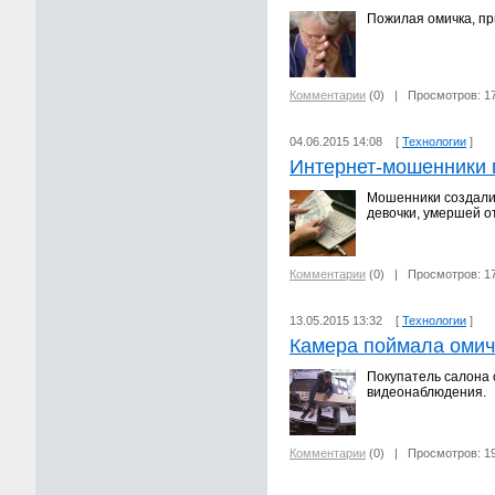
Пожилая омичка, пр
Комментарии
(0)
| Просмотров: 1
04.06.2015 14:08 [
Технологии
]
Интернет-мошенники 
Мошенники создали 
девочки, умершей о
Комментарии
(0)
| Просмотров: 1
13.05.2015 13:32 [
Технологии
]
Камера поймала омич
Покупатель салона 
видеонаблюдения.
Комментарии
(0)
| Просмотров: 1