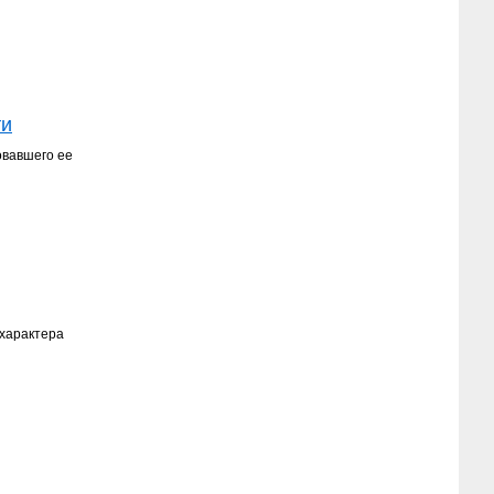
ти
овавшего ее
 характера