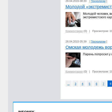
29.04.2015 08:20 [
Технологии
]
Молодой «экстремист»
Молодой человек, в
экстремистского ха
Комментарии
(0)
| Просмотров: 1
28.04.2015 05:39 [
Технологии
]
Омская молодежь вор
Парень попросил у 
Комментарии
(0)
| Просмотров: 1
...
3
4
5
6
7
8