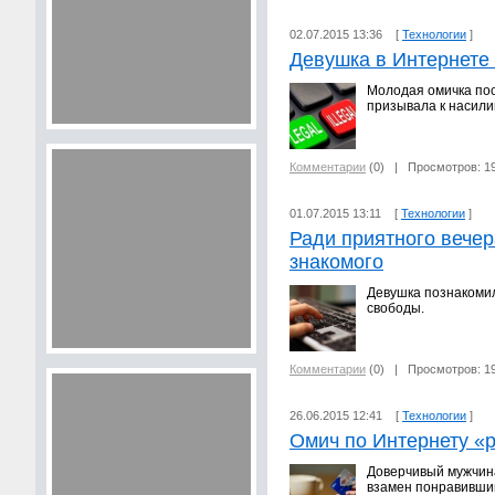
02.07.2015 13:36 [
Технологии
]
Девушка в Интернете
Молодая омичка пос
призывала к насили
Комментарии
(0)
| Просмотров: 1
01.07.2015 13:11 [
Технологии
]
Ради приятного вечер
знакомого
Девушка познакомил
свободы.
Комментарии
(0)
| Просмотров: 1
26.06.2015 12:41 [
Технологии
]
Омич по Интернету «р
Доверчивый мужчина
взамен понравивши