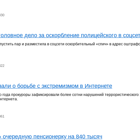
830
оловное дело за оскорбление полицейского в соцсе
устить пар и разместила в соцсети оскорбительный «спич» в адрес оштраф
822
зали о борьбе с экстремизмом в Интернете
 года прокуроры зафиксировали более сотни нарушений террористического
Интернета.
861
 очередную пенсионерку на 840 тысяч