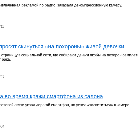
ивлеченная рекламой по радио, заказала декомпрессионную камеру.
711
просят скинуться «на похороны» живой девочки
страницу в социальной сети, где собирают деньги якобы на похорон семиле
т рака.
743
а во время кражи смартфона из салона
сотовой связи украл дорогой смартфон, но успел «засветиться» в камере
934