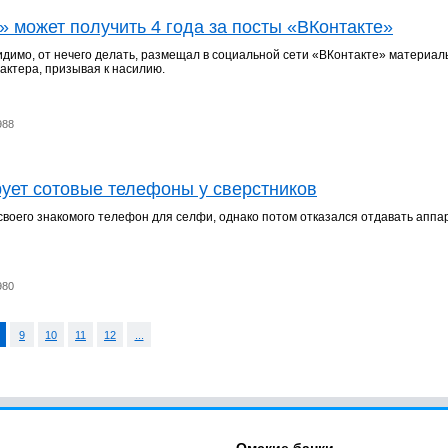
 может получить 4 года за посты «ВКонтакте»
идимо, от нечего делать, размещал в социальной сети «ВКонтакте» материал
рактера, призывая к насилию.
988
ует сотовые телефоны у сверстников
своего знакомого телефон для селфи, однако потом отказался отдавать аппа
980
9
10
11
12
...