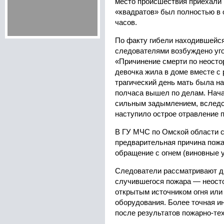
место происшествия приехали
«квадратов» был полностью в 
часов.
По факту гибели находившейся
следователями возбуждено уго
«Причинение смерти по неосто
девочка жила в доме вместе с 
трагический день мать была на
полчаса вышел по делам. Нач
сильным задымлением, вследст
наступило острое отравление п
В ГУ МЧС по Омской области 
предварительная причина пож
обращение с огнем (виновные 
Следователи рассматривают д
случившегося пожара — неост
открытым источником огня или
оборудования. Более точная и
после результатов пожарно-те