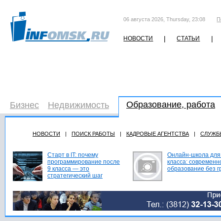
06 августа 2026, Thursday, 23:08
П
|
|
НОВОСТИ
СТАТЬИ
Образование, работа
Бизнес
Недвижимость
НОВОСТИ
|
ПОИСК РАБОТЫ
|
КАДРОВЫЕ АГЕНТСТВА
|
СЛУЖБ
Старт в IT: почему
Онлайн-школа для
программирование после
класса: современн
9 класса — это
образование без г
стратегический шаг