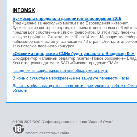
INFOMSK
Букмекеры определили фаворитов Евровидения 2016
Традиционно за несколько месяцев до Евровидения интернет
букмекерские конторы открывают прием ставок на имя победител
предлагают собственные списки фаворитов. В этом году песенны
конкурс пройдет в Стокгольме с 10 по 14 мая. Мероприятие собер
небывалое количество участников из 43 стран. Это, кстати, рекор
всю историю песенного конкурса.
«Омскими городскими СМИ» будет управлять Владимир Кем
Экс-директор и главный редактор газеты «Новое обозрение» Вла
Кем стал руководителем ЗАО «Омские городские СМИ».
На одном из социальных рынков обнаружили ртуть
В ночь с субботы на воскресенье не забудьте перевести часы
Девять мобильных центров занятости приступают к работе в Омс
области
© 1999-2021 ООО "Информационное агентство "Деловой Омск"
возрастная категория сайта