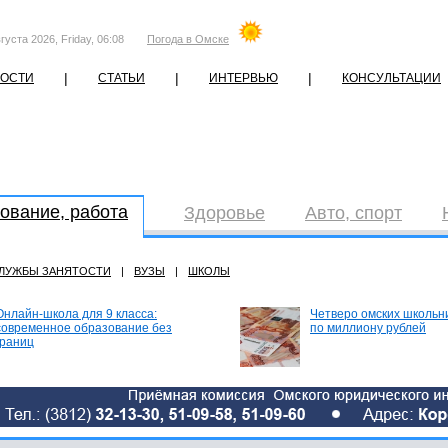
густа 2026, Friday, 06:08
Погода в Омске
|
|
|
ОСТИ
СТАТЬИ
ИНТЕРВЬЮ
КОНСУЛЬТАЦИИ
ование, работа
Здоровье
Авто, спорт
ЛУЖБЫ ЗАНЯТОСТИ
|
ВУЗЫ
|
ШКОЛЫ
Онлайн-школа для 9 класса:
Четверо омских школьн
современное образование без
по миллиону рублей
границ