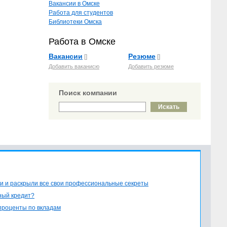
Вакансии в Омске
Работа для студентов
Библиотеки Омска
Работа в Омске
Вакансии
Резюме
[]
[]
Добавить ваканисю
Добавить резюме
Поиск компании
и и раскрыли все свои профессиональные секреты
ный кредит?
проценты по вкладам