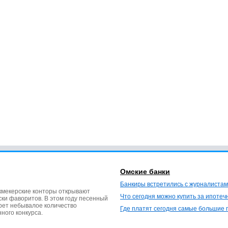
Омские банки
Банкиры встретились с журналистам
кмекерские конторы открывают
Что сегодня можно купить за ипотеч
ки фаворитов. В этом году песенный
ерет небывалое количество
Где платят сегодня самые большие 
нного конкурса.