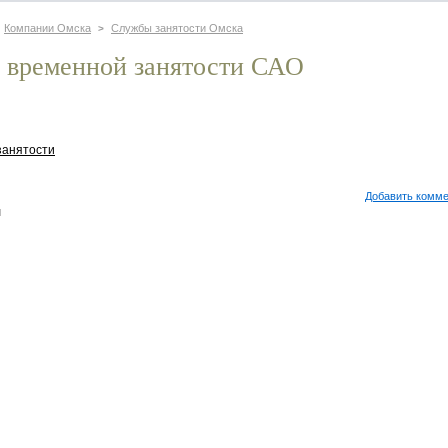
Компании Омска
Службы занятости Омска
>
р временной занятости САО
занятости
Добавить комм
м