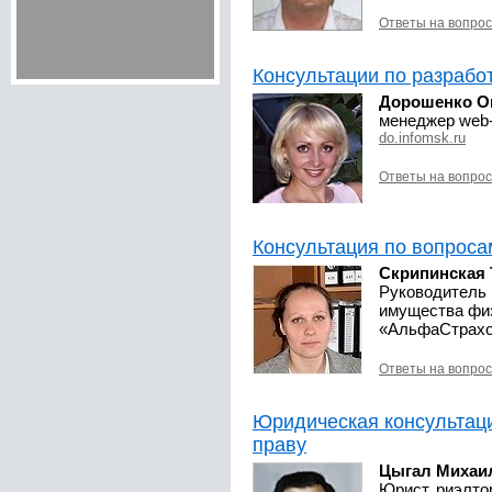
Ответы на вопро
Консультации по разрабо
Дорошенко О
менеджер web
do.infomsk.ru
Ответы на вопро
Консультация по вопроса
Скрипинская 
Руководитель 
имущества фи
«АльфаСтрахо
Ответы на вопро
Юридическая консультац
праву
Цыгал Михаи
Юрист, риэлто