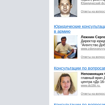
Юридический ф
Ответы на вопро
Юридические консультац
в армию
Лежнин Серг
Директор юрид
"Агентство До
www.zdorovprizyv
Ответы на вопро
Консультации по вопроса
Непомнящих 
главный врач 
центра «До 16
www.do16ti.ru.
Ответы на вопро
Консультации по вопроса