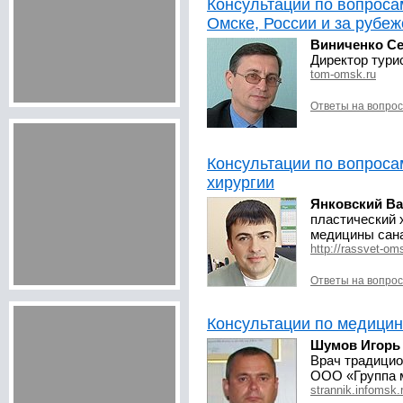
Консультации по вопроса
Омске, России и за рубе
Виниченко Се
Директор тури
tom-omsk.ru
Ответы на вопро
Консультации по вопроса
хирургии
Янковский В
пластический 
медицины сан
http://rassvet-om
Ответы на вопро
Консультации по медици
Шумов Игорь
Врач традицио
ООО «Группа 
strannik.infomsk.