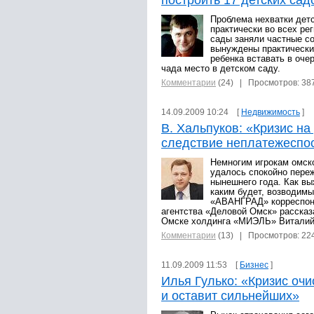
построить 17 детских сад
Проблема нехватки детс
практически во всех ре
сады заняли частные со
вынуждены практически
ребенка вставать в оче
чада место в детском саду.
Комментарии
(24)
| Просмотров: 38
14.09.2009 10:24 [
Недвижимость
]
В. Хальпуков: «Кризис н
следствие неплатежеспо
Немногим игрокам омско
удалось спокойно переж
нынешнего года. Как вы
каким будет, возводимы
«АВАНГРАД» корреспон
агентства «Деловой Омск» рассказ
Омске холдинга «МИЭЛЬ» Виталий
Комментарии
(13)
| Просмотров: 22
11.09.2009 11:53 [
Бизнес
]
Илья Гулько: «Кризис очи
и оставит сильнейших»