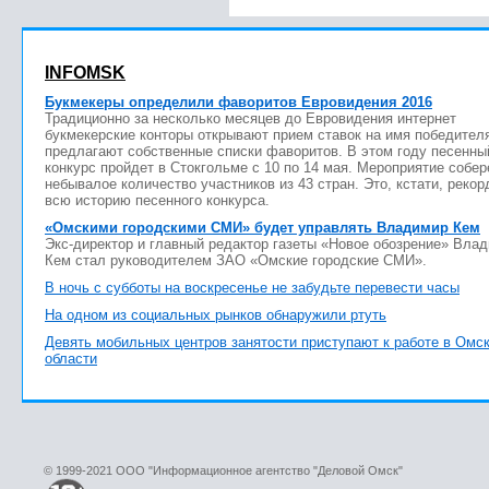
INFOMSK
Букмекеры определили фаворитов Евровидения 2016
Традиционно за несколько месяцев до Евровидения интернет
букмекерские конторы открывают прием ставок на имя победител
предлагают собственные списки фаворитов. В этом году песенны
конкурс пройдет в Стокгольме с 10 по 14 мая. Мероприятие собер
небывалое количество участников из 43 стран. Это, кстати, рекор
всю историю песенного конкурса.
«Омскими городскими СМИ» будет управлять Владимир Кем
Экс-директор и главный редактор газеты «Новое обозрение» Вла
Кем стал руководителем ЗАО «Омские городские СМИ».
В ночь с субботы на воскресенье не забудьте перевести часы
На одном из социальных рынков обнаружили ртуть
Девять мобильных центров занятости приступают к работе в Омс
области
© 1999-2021 ООО "Информационное агентство "Деловой Омск"