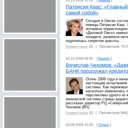
16.10.2009 12:26 [
Афиша
]
Патрисия Каас: «Главный
самой собой»
Сегодня в Омске состо
певицы Патрисии Каас.
интервью корреспонден
«Деловой Омск» немног
концерте, развеяла нес
поделилась секретом красоты.
Комментарии
(0)
| Просмотров: 757
16.10.2009 09:50 [
Бизнес
]
Вячеслав Чехомов: «Даже
БАНК продолжал кредито
Осень 2008 года и нача
настоящим испытанием 
системы. Как переживал
насколько изменились 
перспективы одного из 
банковской системы страны редакт
рассказал директор РЦ «Сибирск
Чехомов (ВЧ).
Комментарии
(0)
| Просмотров: 866
28.09.2009 15:00 [
Отдых
]