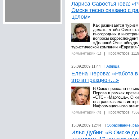
Лариса Савостьянова: «Р
Омске тесно связано с ра
целом»
Как развивается туриз
делать, чтобы Омск ст
иногородних и иностран
вопросы корреспондент
«Деловой Омск обсудил
туристической компании «Евразия-
Комментарии
(1)
| Просмотров: 111
25.09.2009 11:44 [
Афиша
]
Елена Перова: «Работа в
это аттракцион…»
В Омск приехала певиц
Перова в рамках презен
«СТС» «Маргоша». О кин
она рассказала в интер
Информационного агент
Комментарии
(4)
| Просмотров: 756
15.09.2009 12:44 [
Образование, ра
Илья Дубин: «В Омске до