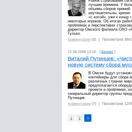
Рынок страхования сег
лучшие времена. У бол
объемы сборов премий.
неутешительны, кризис 
«с косой», уже к концу
некоторых игроков. Об итогах рабо
проблемах и перспективах страхов
директор Омского филиала ОАО «
Гулько.
Комментарии
(0)
| Просмотров: 884
21.08.2009 13:10 [
Бизнес
]
Виталий Путинцев: «Чист
новую систему сбора мус
В Омске будут установ
контейнеры для сбора 
различных странах мира
предполагается оборуд
проекте и проблемах, к
генеральный директор группы пред
Путинцев.
Комментарии
(7)
| Просмотров: 125
1
2
3