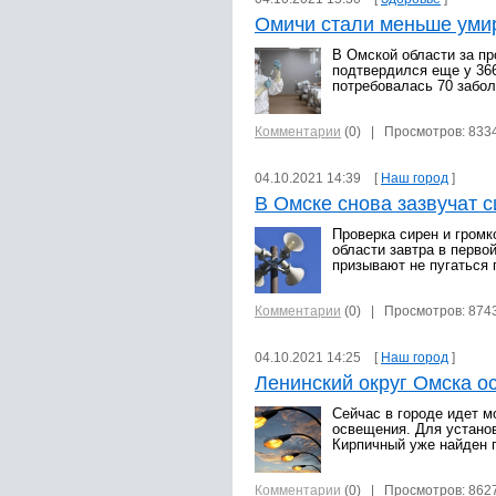
Омичи стали меньше умир
В Омской области за п
подтвердился еще у 366
потребовалась 70 забо
Комментарии
(0)
| Просмотров: 833
04.10.2021 14:39 [
Наш город
]
В Омске снова зазвучат 
Проверка сирен и громк
области завтра в перво
призывают не пугаться 
Комментарии
(0)
| Просмотров: 874
04.10.2021 14:25 [
Наш город
]
Ленинский округ Омска ос
Сейчас в городе идет м
освещения. Для установ
Кирпичный уже найден 
Комментарии
(0)
| Просмотров: 862