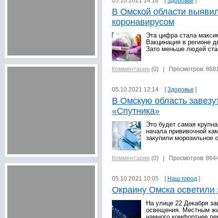
05.10.2021 14:16 [
Здоровье
]
В Омской области выяви
коронавирусом
Эта цифра стала максим
Вакцинация в регионе д
Зато меньше людей ста
Комментарии
(0)
| Просмотров: 868
05.10.2021 12:14 [
Здоровье
]
В Омскую область завезут
«Спутника»
Это будет самая крупна
начала прививочной кам
закупили морозильное 
Комментарии
(0)
| Просмотров: 864
05.10.2021 10:05 [
Наш город
]
Окраину Омска осветили 
На улице 22 Декабря з
освещения. Местным жи
намного комфортнее пе