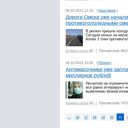
04.10.2021 12:14 [
Наш город
]
Дороги Омска уже начали
противогололедными см
В регион пришли холодн
Сегодня ночью на маги
более 3 тонн противог
Комментарии
(0)
| Просмотров: 863
04.10.2021 10:20 [
Разное
]
Антимасочники уже запл
миллионов рублей
Несмотря на ограничит
все равно игнорируют н
выявлению безмасочник
Комментарии
(0)
| Просмотров: 767
...
16
17
18
19
20
21