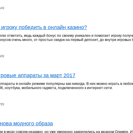
649
 игроку победить в онлайн казино?
егко ответить, ведь каждый бонус по своему уникален и помогает игроку получ
нусов очень много, от простых скидок на первый депозит, до внутри игровых 
689
ровые аппараты за март 2017
ппараты в онлайн режиме популярны как никогда. В них можно играть в любо
К, ноутбука, мобильного гаджета, подключенного к интернет-сети.
789
снова модного образа
 в моду совсем недавно, но уже уверенно закрепились на модном Олимпе. И