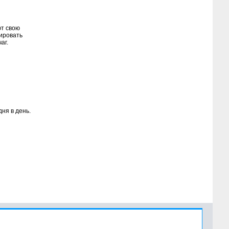
ют свою
вировать
аг.
дня в день.