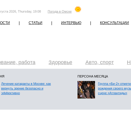
густа 2026, Thursday, 19:08
Погода в Омске
|
|
|
ОСТИ
СТАТЬИ
ИНТЕРВЬЮ
КОНСУЛЬТАЦИИ
вание, работа
Здоровье
Авто, спорт
Н
ДНЯ
ПЕРСОНА МЕСЯЦА
Лечение катаракты в Москве: как
Группа «Би-2» отмети
вернуть зрение безопасно и
рождения своего муз
эффективно
сцене «Атлантиды»