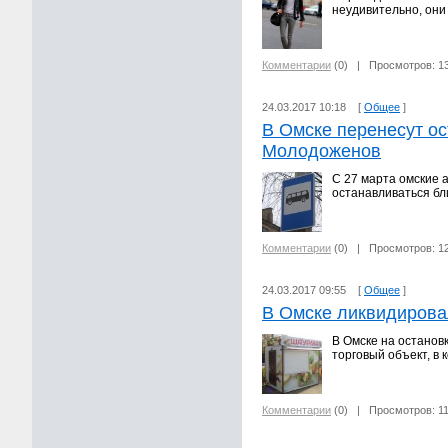
неудивительно, они
Комментарии
(0)
| Просмотров: 1
24.03.2017 10:18 [
Общее
]
В Омске перенесут ос
Молодоженов
С 27 марта омские 
останавливаться бл
Комментарии
(0)
| Просмотров: 1
24.03.2017 09:55 [
Общее
]
В Омске ликвидирова
В Омске на останов
торговый объект, в
Комментарии
(0)
| Просмотров: 1