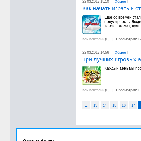
22.03.2017 15:10 [
Общее
]
Как начать играть и 
Еще со времен стал
популярность. Люди
такой автомат, нужн
Комментарии
(0)
| Просмотров: 1
22.03.2017 14:56 [
Общее
]
Три лучших игровых а
Каждый день мы про
Комментарии
(0)
| Просмотров: 1
...
13
14
15
16
17