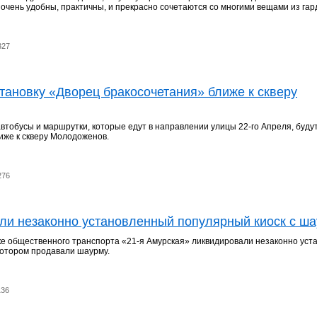
 очень удобны, практичны, и прекрасно сочетаются со многими вещами из гар
327
тановку «Дворец бракосочетания» ближе к скверу
автобусы и маршрутки, которые едут в направлении улицы 22-го Апреля, буду
иже к скверу Молодоженов.
276
ли незаконно установленный популярный киоск с ш
ке общественного транспорта «21-я Амурская» ликвидировали незаконно ус
 котором продавали шаурму.
136