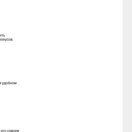
ить
бонусов.
м удобном
 это совсем