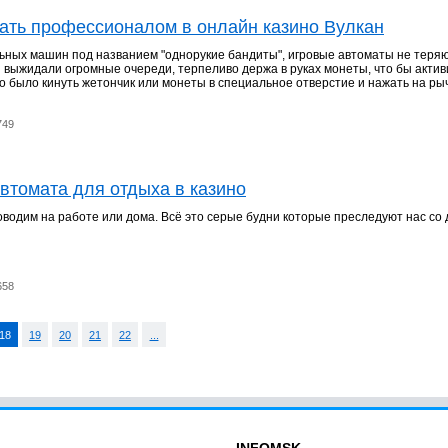
стать профессионалом в онлайн казино Вулкан
ьных машин под названием "однорукие бандиты", игровые автоматы не теря
 выжидали огромные очереди, терпеливо держа в руках монеты, что бы акти
о было кинуть жетончик или монеты в специальное отверстие и нажать на рыч
749
втомата для отдыха в казино
водим на работе или дома. Всё это серые будни которые преследуют нас со 
658
18
19
20
21
22
...