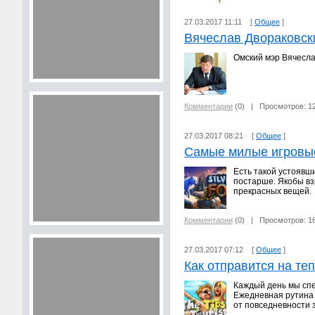
27.03.2017 11:11 [
Общее
]
Вячеслав Двораковски
Омский мэр Вячесла
Комментарии
(0)
| Просмотров: 1
27.03.2017 08:21 [
Общее
]
Самые милые игровые
Есть такой устоявш
постарше. Якобы вз
прекрасных вещей.
Комментарии
(0)
| Просмотров: 1
27.03.2017 07:12 [
Общее
]
Как отправится на т
Каждый день мы спе
Ежедневная рутина 
от повседневности 