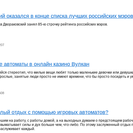
й оказался в конце списка лучших российских мэро
в Двораковский занял 85-ю строчку рейтинга российских мэров.
207
 автоматы в онлайн казино Вулкан
ийся стереотип, что милые вещи любят только маленькие девочки или девушк
рослые, занятые люди просто не имеют времени, что бы просто посидеть и у
608
еплый отдых с помощью игровых автоматов?
шим на работу, с работы домой, а на выходных думаем о предстоящем рабоч
выматывает силы и дух больше чем, что-либо. По этому заслуженный отдых
заслуживает каждый.