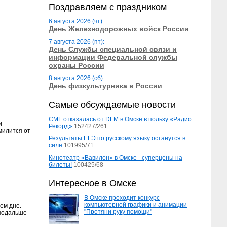
Поздравляем с праздником
6 августа 2026 (чт):
в
День Железнодорожных войск России
7 августа 2026 (пт):
День Службы специальной связи и
информации Федеральной службы
охраны России
8 августа 2026 (сб):
День физкультурника в России
Самые обсуждаемые новости
СМГ отказалась от DFM в Омске в пользу «Радио
и
Рекорд»
152427/261
милится от
Результаты ЕГЭ по русскому языку останутся в
силе
101995/71
Кинотеатр «Вавилон» в Омске - суперцены на
билеты!
100425/68
Интересное в Омске
В Омске проходит конкурс
компьютерной графики и анимации
ем дне.
"Протяни руку помощи"
 подальше