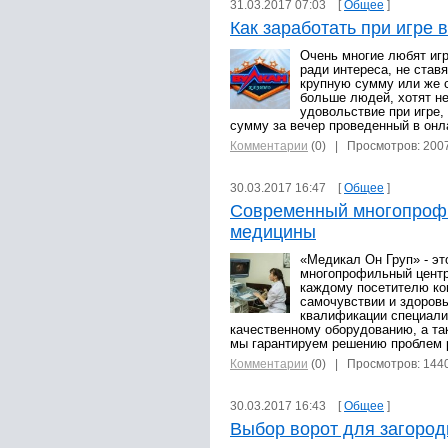
31.03.2017 07:03 [
Общее
]
Как заработать при игре 
Очень многие любят игр
ради интереса, не став
крупную сумму или же с
больше людей, хотят н
удовольствие при игре,
сумму за вечер проведенный в онла
Комментарии
(0)
| Просмотров: 200
30.03.2017 16:47 [
Общее
]
Современный многопроф
медицины
«Медикал Он Груп» - э
многопрофильный центр
каждому посетителю ко
самочувствии и здоров
квалификации специали
качественному оборудованию, а т
мы гарантируем решению проблем 
Комментарии
(0)
| Просмотров: 144
30.03.2017 16:43 [
Общее
]
Выбор ворот для загород