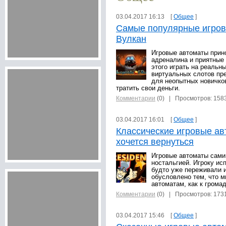
03.04.2017 16:13 [
Общее
]
Самые популярные игров
Вулкан
Игровые автоматы при
адреналина и приятные
этого играть на реальн
виртуальных слотов пр
для неопытных новичков
тратить свои деньги.
Комментарии
(0)
| Просмотров: 158
03.04.2017 16:01 [
Общее
]
Классические игровые ав
хочется вернуться
Игровые автоматы сами
ностальгией. Игроку ис
будто уже переживали и
обусловлено тем, что м
автоматам, как к гром
Комментарии
(0)
| Просмотров: 173
03.04.2017 15:46 [
Общее
]