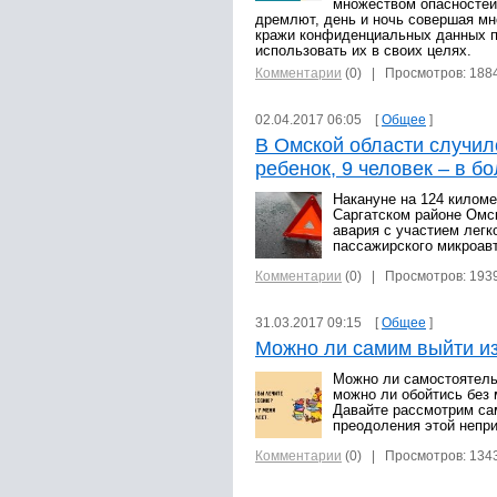
множеством опасностей
дремлют, день и ночь совершая мн
кражи конфиденциальных данных п
использовать их в своих целях.
Комментарии
(0)
| Просмотров: 188
02.04.2017 06:05 [
Общее
]
В Омской области случил
ребенок, 9 человек – в б
Накануне на 124 киломе
Саргатском районе Омс
авария с участием легк
пассажирского микроав
Комментарии
(0)
| Просмотров: 193
31.03.2017 09:15 [
Общее
]
Можно ли самим выйти и
Можно ли самостоятель
можно ли обойтись без
Давайте рассмотрим с
преодоления этой непри
Комментарии
(0)
| Просмотров: 134