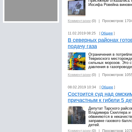
Присяжные отказались 
Иосифа Ровейна виновн
Комментарии
(0)
| Просмотров: 170
11.02.2019 08:25 [
Общее
]
В северных районах гото
подачу газа
Ограничения в потребле
Тевризского месторожде
сильных морозов. Это с
давления в газопроводе
Комментарии
(0)
| Просмотров: 105
08.02.2019 10:34 [
Общее
]
Состоится суд над омски
причастным к гибели 5 д
Депутат Тарского райсо
Владимира Скиллера и 
обвиняются в некачеств
заправке газового балло
детей.
Комментарии
(0)
| Просмотров: 107