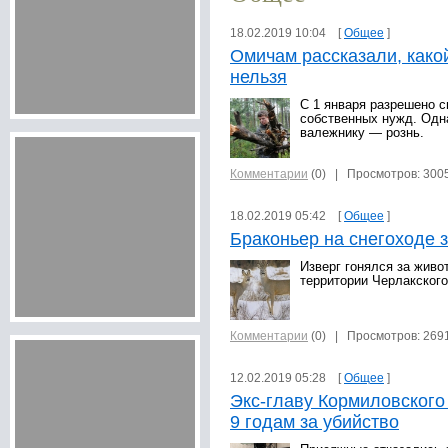
18.02.2019 10:04 [
Общее
]
Омичам рассказали, како
нельзя
С 1 января разрешено 
собственных нужд. Одна
валежнику — рознь.
Комментарии
(0)
| Просмотров: 300
18.02.2019 05:42 [
Общее
]
Браконьер на снегоходе з
Изверг гонялся за живо
территории Черлакского
Комментарии
(0)
| Просмотров: 269
12.02.2019 05:28 [
Общее
]
Экс-главу Кормиловского
9 годам за убийство