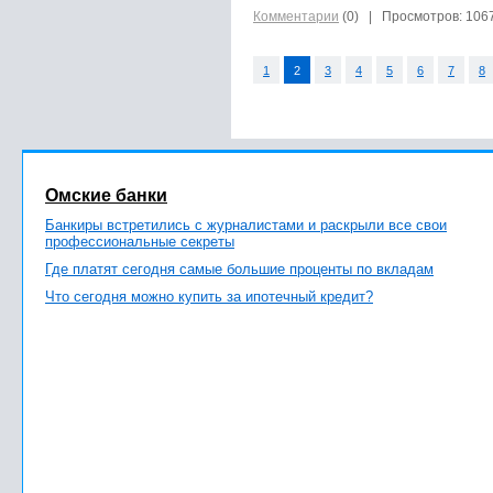
Комментарии
(0)
| Просмотров: 106
1
2
3
4
5
6
7
8
Омские банки
Банкиры встретились с журналистами и раскрыли все свои
профессиональные секреты
Где платят сегодня самые большие проценты по вкладам
Что сегодня можно купить за ипотечный кредит?