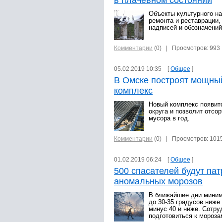
в плачевном состоянии
Объекты культурного на
ремонта и реставрации,
надписей и обозначений
Комментарии
(0)
| Просмотров: 993
05.02.2019 10:35 [
Общее
]
В Омске построят мощны
комплекс
Новый комплекс появитс
округа и позволит отсо
мусора в год.
Комментарии
(0)
| Просмотров: 101
01.02.2019 06:24 [
Общее
]
500 спасателей будут пат
аномальных морозов
В ближайшие дни миним
до 30-35 градусов ниже
минус 40 и ниже. Сотру
подготовиться к мороза