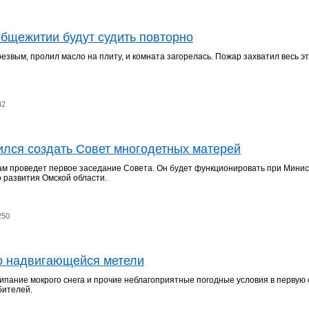
общежитии будут судить повторно
езвым, пролил масло на плиту, и комната загорелась. Пожар захватил весь эт
42
ился создать Совет многодетных матерей
ам проведет первое заседание Совета. Он будет функционировать при Мини
о развития Омской области.
250
о надвигающейся метели
ипание мокрого снега и прочие неблагоприятные погодные условия в первую
бителей.