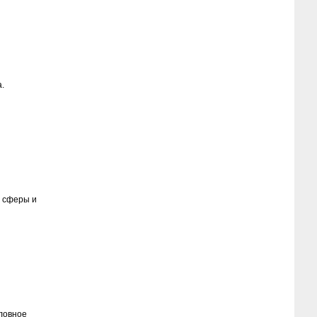
.
й сферы и
ловное