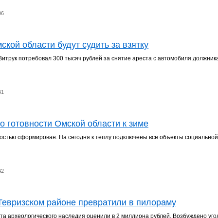
96
ской области будут судить за взятку
итрук потребовал 300 тысяч рублей за снятие ареста с автомобиля должника
41
о готовности Омской области к зиме
остью сформирован. На сегодня к теплу подключены все объекты социально
42
Тевризском районе превратили в пилораму
а археологического наследия оценили в 2 миллиона рублей. Возбуждено уго