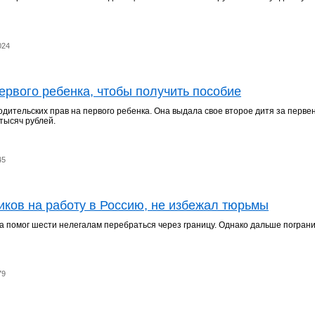
024
ервого ребенка, чтобы получить пособие
ительских прав на первого ребенка. Она выдала свое второе дитя за перве
тысяч рублей.
45
иков на работу в Россию, не избежал тюрьмы
 помог шести нелегалам перебраться через границу. Однако дальше пограни
79