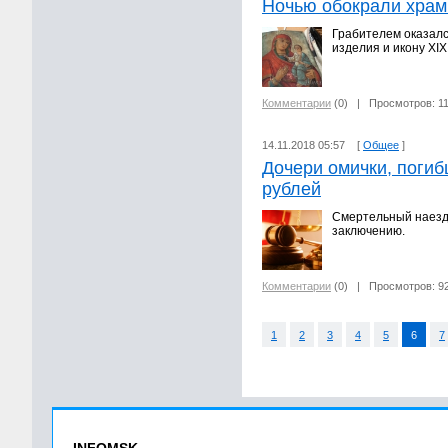
Ночью обокрали храм
Грабителем оказалс
изделия и икону XIX
Комментарии
(0)
| Просмотров: 1
14.11.2018 05:57 [
Общее
]
Дочери омички, поги
рублей
Смертельный наезд 
заключению.
Комментарии
(0)
| Просмотров: 9
1
2
3
4
5
6
7