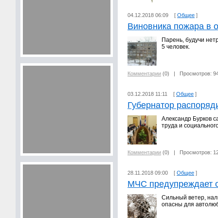
04.12.2018 06:09 [
Общее
]
Виновника пожара в 
Парень, будучи нетр
5 человек.
Комментарии
(0)
| Просмотров: 9
03.12.2018 11:11 [
Общее
]
Губернатор распоряд
Александр Бурков с
труда и социальног
Комментарии
(0)
| Просмотров: 1
28.11.2018 09:00 [
Общее
]
МЧС предупреждает 
Сильный ветер, нал
опасны для автолю