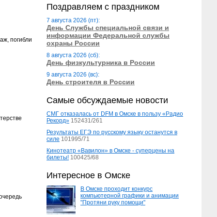
Поздравляем с праздником
7 августа 2026 (пт):
День Службы специальной связи и
информации Федеральной службы
аж, погибли
охраны России
8 августа 2026 (сб):
День физкультурника в России
9 августа 2026 (вс):
День строителя в России
Самые обсуждаемые новости
СМГ отказалась от DFM в Омске в пользу «Радио
стерстве
Рекорд»
152431/261
Результаты ЕГЭ по русскому языку останутся в
силе
101995/71
Кинотеатр «Вавилон» в Омске - суперцены на
билеты!
100425/68
Интересное в Омске
В Омске проходит конкурс
компьютерной графики и анимации
 очередь
"Протяни руку помощи"