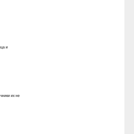
нца и
чники их не