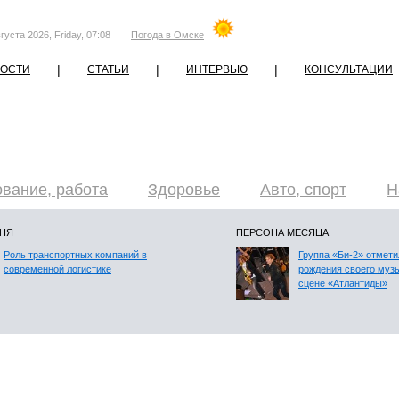
густа 2026, Friday, 07:08
Погода в Омске
|
|
|
ОСТИ
СТАТЬИ
ИНТЕРВЬЮ
КОНСУЛЬТАЦИИ
вание, работа
Здоровье
Авто, спорт
Н
ДНЯ
ПЕРСОНА МЕСЯЦА
Роль транспортных компаний в
Группа «Би-2» отмети
современной логистике
рождения своего муз
сцене «Атлантиды»