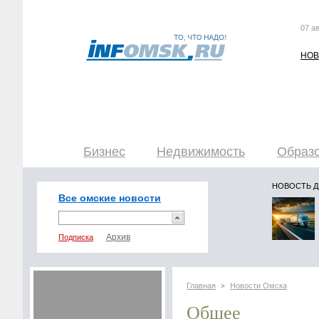
07 ав
НОВ
Бизнес
Недвижимость
Образо
НОВОСТЬ 
Все омские новости
Подписка
Главная
Новости Омска
>
Общее