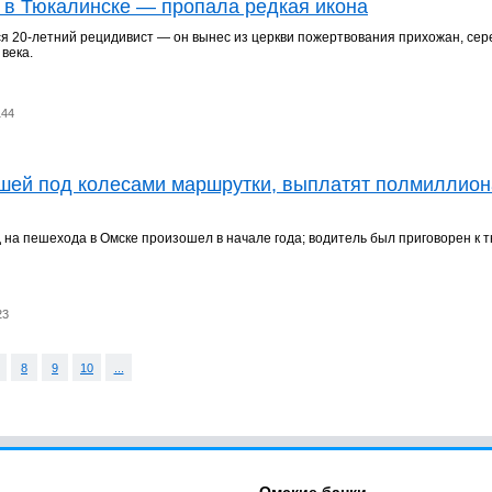
 в Тюкалинске — пропала редкая икона
я 20-летний рецидивист — он вынес из церкви пожертвования прихожан, се
 века.
144
бшей под колесами маршрутки, выплатят полмиллион
на пешехода в Омске произошел в начале года; водитель был приговорен к 
23
8
9
10
...