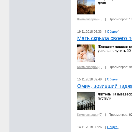
дело.
Комментарии
(0)
| Просмотров: 1
19.11.2018 06:33 [
Общее
]
Мать скрыла своего п
Женщину лишили род
успела получить 50 
Комментарии
(0)
| Просмотров: 9
15.11.2018 09:48 [
Общее
]
Омич, возивший тадж
Житель Называевска
пустили.
Комментарии
(0)
| Просмотров: 9
14.11.2018 06:26 [
Общее
]